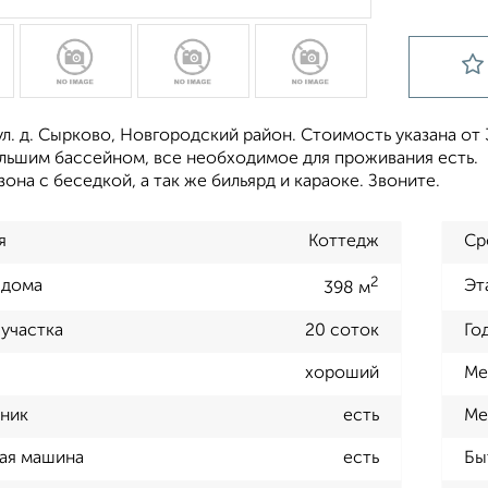
л. ​д. Сырково, Новгородский район. Стоимость указана от
ольшим бассейном, все необходимое для проживания есть.
зона с беседкой, а так же бильярд и караоке. Звоните.
я
Коттедж
Ср
2
 дома
Эт
398 м
участка
20 соток
Го
хороший
Ме
ник
есть
Ме
ая машина
есть
Бы