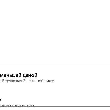
 меньшей ценой
т Веряжская 34 с ценой ниже
и
хожим параметрам: