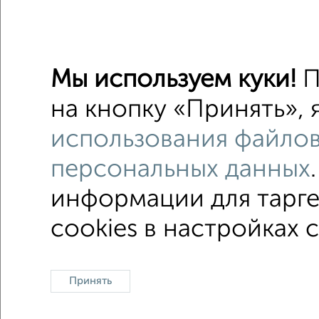
на улице
Со стир
Мы используем куки!
П
С телеф
на кнопку «Принять», 
Двухэта
использования файлов
В черте 
персональных данных
информации для тарге
cookies в настройках 
На сут
Контакты
Политика конфиденциальности
Принять
Сайт-доска объявлений недвижимости
О проекте