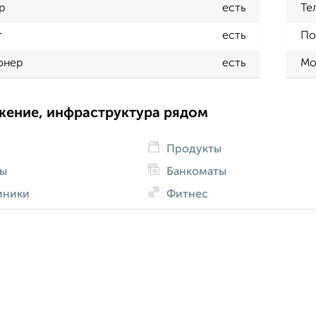
р
есть
Те
т
есть
По
онер
есть
Мо
жение, инфраструктура рядом
Продукты
ды
Банкоматы
иники
Фитнес