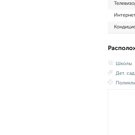
Телевизо
Интерне
Кондици
Располо
Школы
Дет. са
Поликл