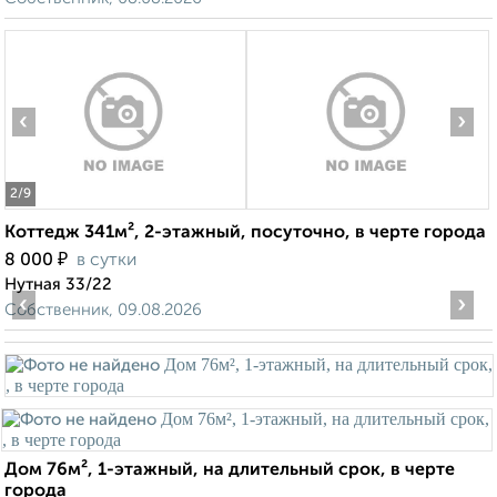
‹
›
2
/9
Коттедж 341м², 2-этажный, посуточно, в черте города
₽
8 000
в сутки
Нутная 33/22
‹
›
Собственник, 09.08.2026
Дом 76м², 1-этажный, на длительный срок, в черте
города