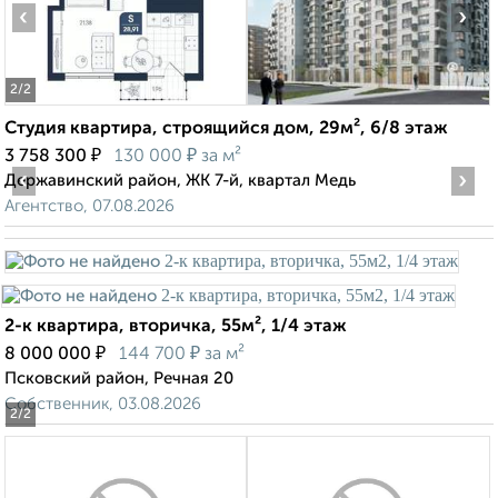
‹
›
2
/2
Студия квартира, строящийся дом, 29м², 6/8 этаж
₽
₽
3 758 300
130 000
за м²
‹
›
Державинский район, ЖК 7-й, квартал Медь
Агентство, 07.08.2026
2-к квартира, вторичка, 55м², 1/4 этаж
₽
₽
8 000 000
144 700
за м²
Псковский район, Речная 20
Собственник, 03.08.2026
2
/2