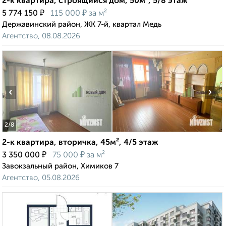
2-к квартира, строящийся дом, 50м², 5/8 этаж
₽
₽
5 774 150
115 000
за м²
Державинский район, ЖК 7-й, квартал Медь
Агентство, 08.08.2026
‹
›
2
/8
2-к квартира, вторичка, 45м², 4/5 этаж
₽
₽
3 350 000
75 000
за м²
Завокзальный район, Химиков 7
Агентство, 05.08.2026