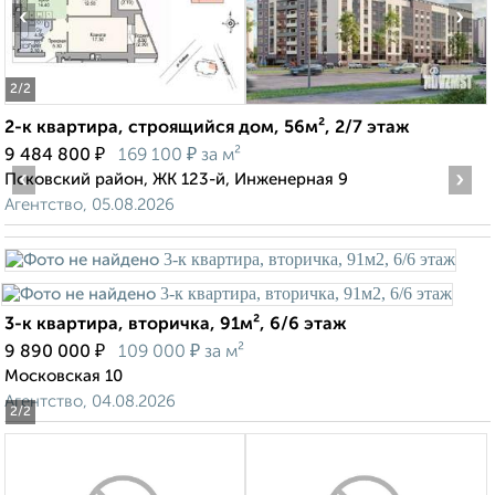
‹
›
2
/2
2-к квартира, строящийся дом, 56м², 2/7 этаж
₽
₽
9 484 800
169 100
за м²
‹
›
Псковский район, ЖК 123-й, Инженерная 9
Агентство, 05.08.2026
3-к квартира, вторичка, 91м², 6/6 этаж
₽
₽
9 890 000
109 000
за м²
Московская 10
Агентство, 04.08.2026
2
/2