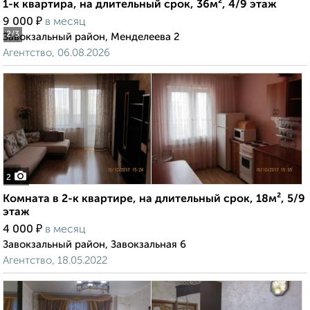
1-к квартира, на длительный срок, 36м², 4/9 этаж
₽
9 000
в месяц
2
/3
Завокзальный район, Менделеева 2
Агентство, 06.08.2026
2
Комната в 2-к квартире, на длительный срок, 18м², 5/9
этаж
₽
4 000
в месяц
Завокзальный район, Завокзальная 6
Агентство, 18.05.2022