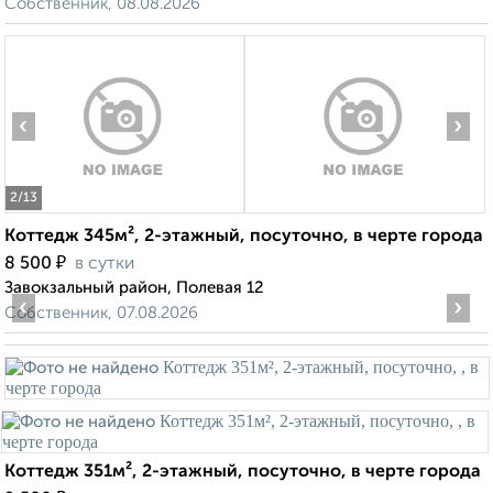
Собственник, 08.08.2026
‹
›
2
/13
Коттедж 345м², 2-этажный, посуточно, в черте города
₽
8 500
в сутки
Завокзальный район, Полевая 12
‹
›
Собственник, 07.08.2026
Коттедж 351м², 2-этажный, посуточно, в черте города