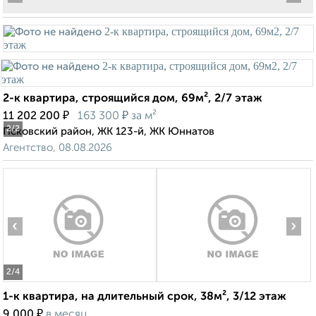
2-к квартира, строящийся дом, 69м², 2/7 этаж
₽
₽
11 202 200
163 300
за м²
2
/2
Псковский район, ЖК 123-й, ЖК Юннатов
Агентство, 08.08.2026
‹
›
2
/4
1-к квартира, на длительный срок, 38м², 3/12 этаж
₽
9 000
в месяц