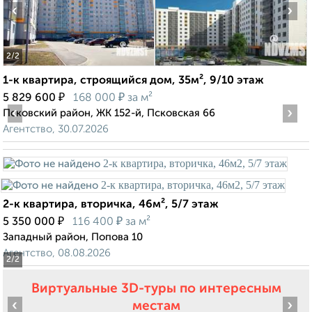
‹
›
2
/2
1-к квартира, строящийся дом, 35м², 9/10 этаж
₽
₽
5 829 600
168 000
за м²
‹
›
Псковский район, ЖК 152-й, Псковская 66
Агентство, 30.07.2026
2-к квартира, вторичка, 46м², 5/7 этаж
₽
₽
5 350 000
116 400
за м²
Западный район, Попова 10
Агентство, 08.08.2026
2
/2
Виртуальные 3D-туры по интересным
‹
›
местам