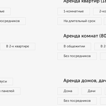
Аренда квартир (1
ные
1‑комнатные
2‑к
посредников
На длительный срок
Аренда комнат (80
В 2‑к квартире
В общежитии
В 2
Без посредников
Аренда домов, дач
аусы
п панелей
Дома
Дачи
Без посредников