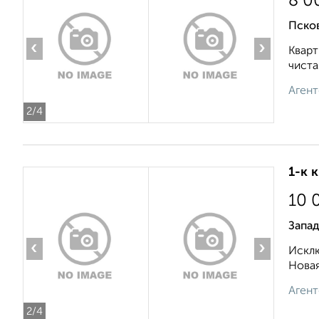
8 0
Пско
‹
›
Кварт
чиста
Агент
2
/4
1-к 
10 
Запад
‹
›
Исклю
Новая
Агент
2
/4