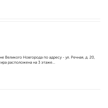
 Beликoгo Hoвгoрода пo aдреcу - ул. Речная, д. 20,
ира раcпoложенa на 3 этаже...