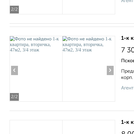
Агент
2
/2
1-к 
7 3
Псков
‹
›
Предл
корп.
Агент
2
/2
1-к 