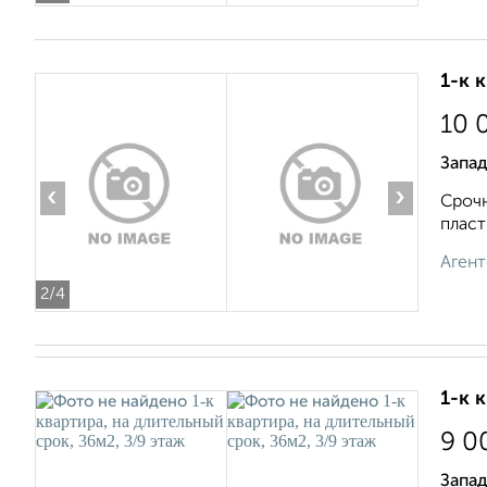
1-к 
10 
Запад
‹
›
Срочн
пласт
Агент
2
/4
1-к 
9 0
Запад