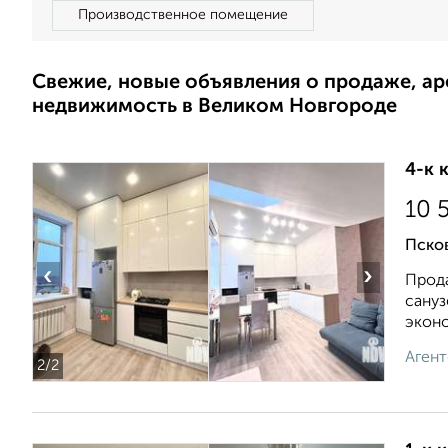
Производственное помещение
Свежие, новые объявления о продаже, а
недвижимость в Великом Новгороде
4-к 
10 
Псков
‹
›
Прода
сануз
эконо
Агент
2
/2