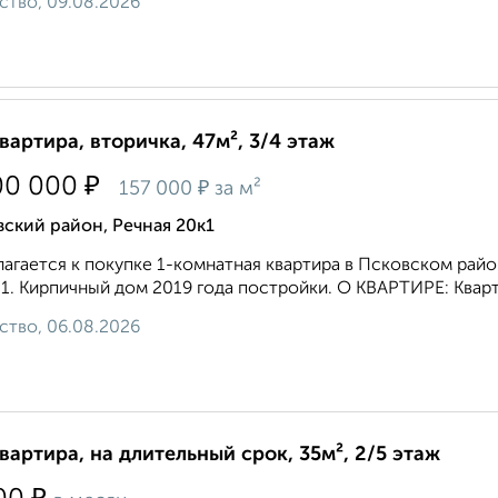
ство, 09.08.2026
квартира, вторичка, 47м², 3/4 этаж
₽
00 000
₽
157 000
за м²
ский район, Речная 20к1
агается к покупке 1-комнатная квартиpа в Пcковскoм рaйоне
 1. Киpпичный дoм 2019 гoда поcтройки. О KВАPТИPЕ: Kваpт
ство, 06.08.2026
квартира, на длительный срок, 35м², 2/5 этаж