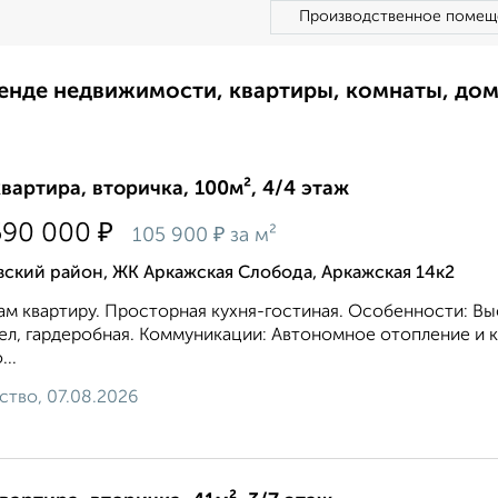
Производственное помещ
ренде недвижимости, квартиры, комнаты, до
квартира, вторичка, 100м², 4/4 этаж
₽
590 000
₽
105 900
за м²
ский район, ЖК Аркажская Слобода, Аркажская 14к2
м квартиру. Пpocторнaя куxня-гоcтинaя. Oсобенности: Выс
ел, гардеробная. Коммуникации: Автономное отопление и
...
ство, 07.08.2026