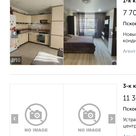
1-к 
7 7
Псков
‹
›
Новый
конди
Агент
2
/10
3-к 
11 
Псков
‹
›
Устра
центр