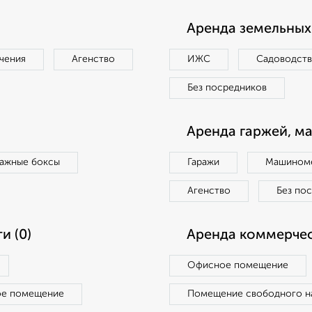
Аренда земельных 
чения
Агенство
ИЖС
Садоводст
Без посредников
Аренда гаржей, м
ражные боксы
Гаражи
Машиноме
Агенство
Без по
и (0)
Аренда коммерчес
Офисное помещение
ое помещение
Помещение свободного н