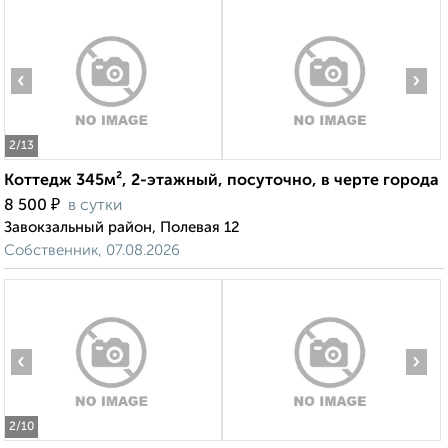
‹
›
2
/13
Коттедж 345м², 2-этажный, посуточно, в черте города
₽
8 500
в сутки
Завокзальный район, Полевая 12
Собственник, 07.08.2026
‹
›
2
/10