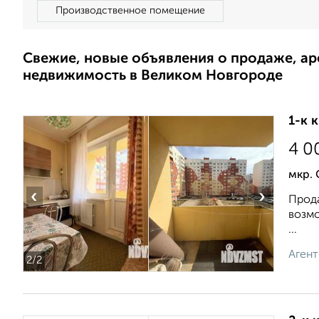
Производственное помещение
Свежие, новые объявления о продаже, а
недвижимость в Великом Новгороде
1-к 
4 0
мкр. 
‹
›
Прода
возмо
...
Агент
2
/2