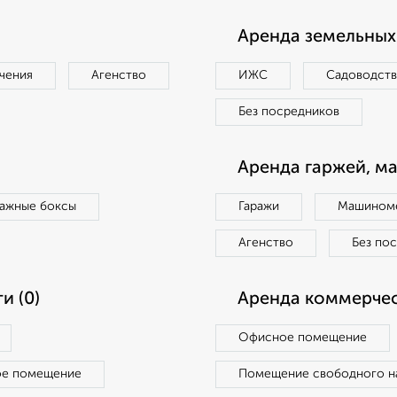
Аренда земельных 
чения
Агенство
ИЖС
Садоводст
Без посредников
Аренда гаржей, м
ражные боксы
Гаражи
Машиноме
Агенство
Без по
и (0)
Аренда коммерчес
Офисное помещение
ое помещение
Помещение свободного н