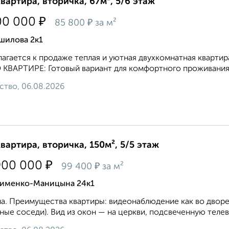
квартира, вторичка, 67м², 5/6 этаж
₽
00 000
₽
85 800
за м²
шилова 2к1
агается к продаже теплая и уютная двухкомнатная квартира 
 О КВAPТИРE: Готовый вариант для комфортного проживания
ство, 06.08.2026
квартира, вторичка, 150м², 5/5 этаж
₽
900 000
₽
99 400
за м²
сименко-Маницына 24к1
а. Преимущества квартиры: видеонаблюдение как во дворе,
ные соседи). Вид из окон — на церкви, подсвеченную теле