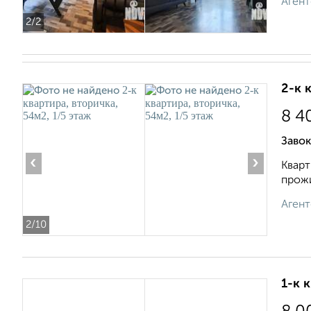
Агент
2
/2
2-к 
8 4
Завок
‹
›
Кварт
прожи
Агент
2
/10
1-к 