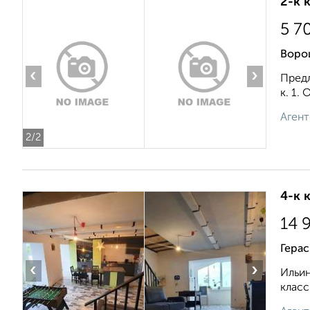
2-к 
5 7
Воро
‹
›
Предл
к. 1.
Агент
2
/2
4-к 
14 
Гера
‹
›
Ильин
класс