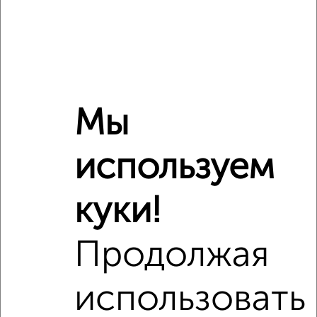
2‑комнатные квартиры с похожей площадью ±10%
₽
4 200 000
₽
4 200 000
Мы
₽
7 450 000
используем
Средняя цена район
Это предложение
Средняя цена по городу
куки!
Похожие предложения рядом
Продолжая
2‑комнатные квартиры недалеко от Десятинная 33/8
использовать