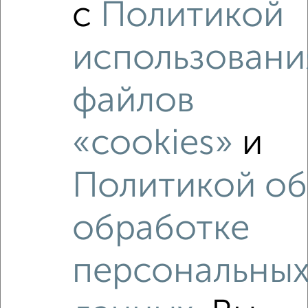
с
Политикой
‹
›
использовани
2
/2
файлов
2-к квартира, вторичка, 44м², 5/5 этаж
₽
₽
3 800 000
86 400
за м²
Псковский район, Белова 5
«cookies»
и
Агентство, 06.08.2026
Политикой об
обработке
‹
›
персональны
2
/5
2-к квартира, вторичка, 38м², 1/2 этаж
₽
₽