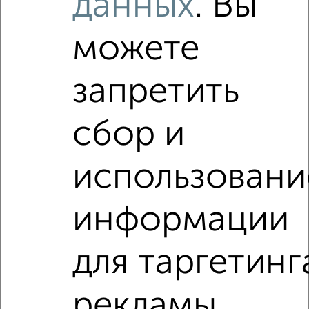
данных
. Вы
3 800 000
100 000
за м²
Псковский район, ЖК 123-й, Обороны 20
Агентство, 05.08.2026
можете
запретить
‹
›
сбор и
2
/2
использовани
2-к квартира, вторичка, 43м², 1/2 этаж
₽
₽
3 300 000
76 800
за м²
информации
Привокзальный район, Белова 10
Агентство, 02.08.2026
для таргетинг
2-к квартиры
Поиск по схожим параметрам:
рекламы