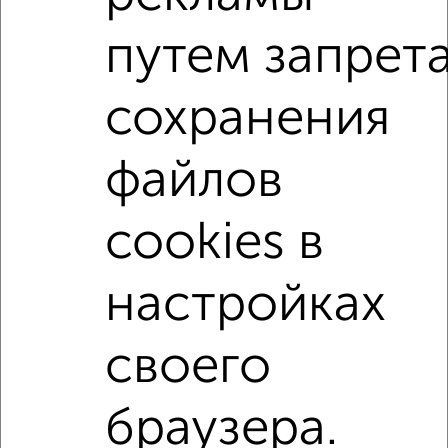
исторический Людин конец район
путем запрет
на улице Десятинная
не первый этаж
в малоэтажном доме
с балконом
сохранения
с центральным отоплением
Вторичное жилье
в кирпичном доме
с раздельным санузлом
файлов
Цена до 4 500 000 руб.
площадью до 60 м²
cookies в
В ипотеку
С шумоизоляцией
настройках
↑ НАВЕРХ К МЕНЮ
Однокомнатные
Двухкомнатные
Трехкомнатные
4‑комнатные
своего
Квартиры студии
От застройщика
Без посредников
Вторичное жилье
В новостройке
В строящемся доме
В новом доме
браузера.
Контакты
Политика конфиденциальности