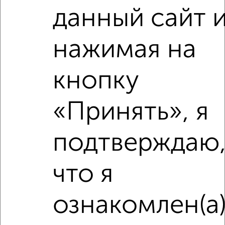
данный сайт 
нажимая на
кнопку
«Принять», я
подтверждаю
что я
Рядом, с меньшей ценой
Недалеко от Десятинная 33/8 с ценой ниже
ознакомлен(а