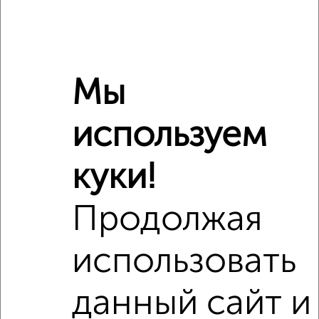
Мы
Сравнение средних цен
используем
3‑комнатные квартиры с похожей площадью ±10%
куки!
₽
5 490 000
Продолжая
₽
5 850 000
использовать
₽
6 250 000
Средняя цена район
данный сайт и
Это предложение