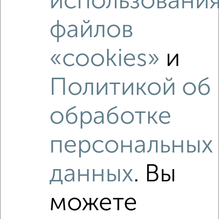
использовани
файлов
Рядом, с меньшей ценой
Недалеко от Псковская 40к2 с ценой ниже
«cookies»
и
Политикой об
‹
›
обработке
2
/2
персональных
3-к квартира, вторичка, 59м², 4/5 этаж
₽
₽
5 500 000
92 600
за м²
данных
. Вы
Псковский район, Октябрьская 10к3
Агентство, 06.08.2026
можете