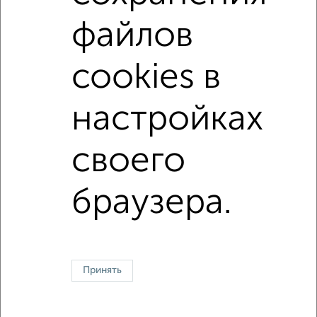
в панельном доме
с раздельным санузлом
файлов
площадью до 70 м²
В ипотеку
С большой лоджией
В большом дворе
cookies в
↑ НАВЕРХ К МЕНЮ
настройках
Однокомнатные
Двухкомнатные
Трехкомнатные
4‑комнатные
своего
Квартиры студии
От застройщика
Без посредников
Вторичное жилье
В новостройке
В строящемся доме
В новом доме
браузера.
Контакты
Политика конфиденциальности
Пользовательское соглашение
Великий Новгород, улица Большая Санкт-Петербургская 130
© 2015–2026
Сайт-доска объявлений недвижимости
О проекте
Принять
Реклама на портале
Новости
Статьи
Блог
Риэлторы
Агентства
Застройщики
Ипотечный калькулятор
Консультации по недвижимости
Разместить объявление