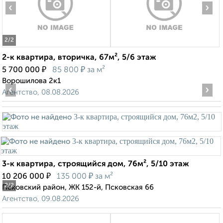
‹
›
2
/2
2-к квартира, вторичка, 67м², 5/6 этаж
₽
₽
5 700 000
85 800
за м²
Ворошилова 2к1
‹
›
Агентство, 08.08.2026
3-к квартира, строящийся дом, 76м², 5/10 этаж
₽
₽
10 206 000
135 000
за м²
2
/2
Псковский район, ЖК 152-й, Псковская 66
Агентство, 09.08.2026