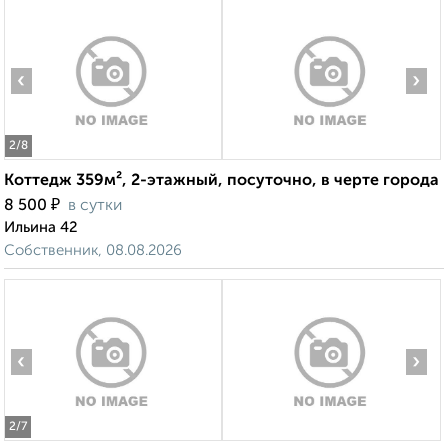
‹
›
2
/8
Коттедж 359м², 2-этажный, посуточно, в черте города
₽
8 500
в сутки
Ильина 42
Собственник, 08.08.2026
‹
›
2
/7