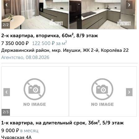
‹
›
2
/2
2-к квартира, вторичка, 60м², 8/9 этаж
₽
₽
7 350 000
122 500
за м²
Державинский район, мкр. Ивушки, ЖК 2-й, Королёва 22
Агентство, 08.08.2026
‹
›
2
/3
1-к квартира, на длительный срок, 36м², 5/9 этаж
₽
9 000
в месяц
Чудовская 4А