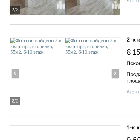
Агент
2
/2
2-к 
8 1
Псков
‹
›
Прода
площа
Агент
2
/2
1-к 