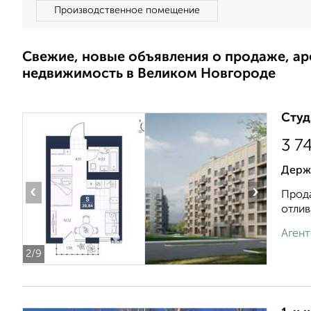
Производственное помещение
Свежие, новые объявления о продаже, а
недвижимость в Великом Новгороде
Студ
3 7
Держа
‹
›
Прода
отлив
Агент
2
/9