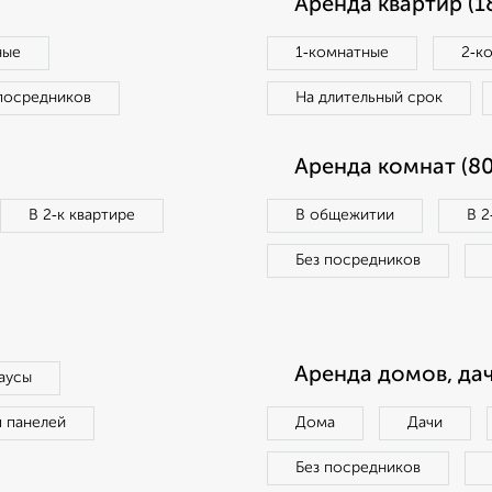
Аренда квартир (1
ные
1‑комнатные
2‑к
посредников
На длительный срок
Аренда комнат (80
В 2‑к квартире
В общежитии
В 2
Без посредников
Аренда домов, дач
аусы
п панелей
Дома
Дачи
Без посредников