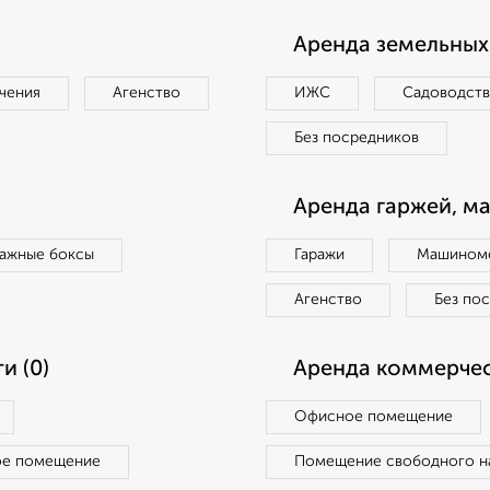
Аренда земельных 
чения
Агенство
ИЖС
Садоводст
Без посредников
Аренда гаржей, м
ражные боксы
Гаражи
Машиноме
Агенство
Без по
и (0)
Аренда коммерчес
Офисное помещение
ое помещение
Помещение свободного н