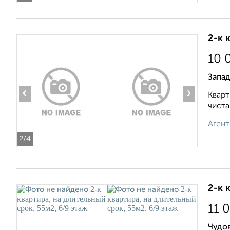
2-к 
10 
Запа
‹
›
Кварт
чиста
Агент
2
/4
2-к 
11 
Чудов