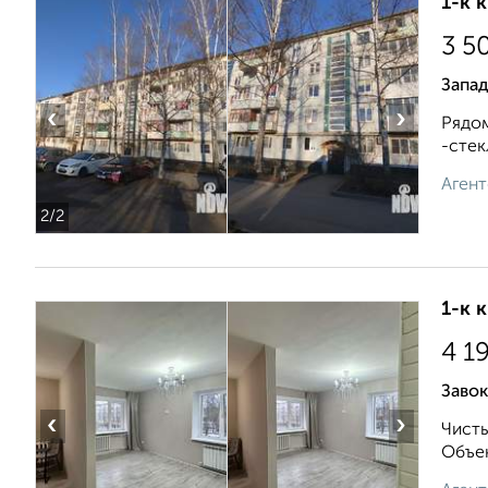
1-к 
3 5
Запа
‹
›
Рядом
-стек
Агент
2
/2
1-к 
4 1
Заво
‹
›
Чисты
Объек