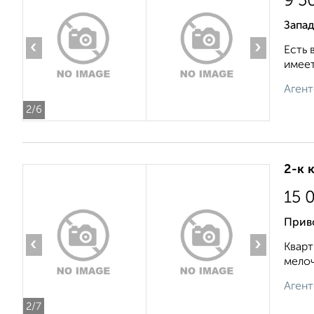
9 5
Запад
‹
›
Есть 
имеет
Агент
2
/6
2-к 
15 
Приво
‹
›
Кварт
мелоч
Агент
2
/7