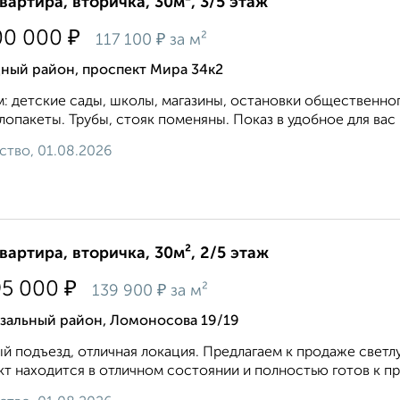
квартира, вторичка, 30м², 3/5 этаж
₽
00 000
₽
117 100
за м²
дный район, проспект Мира 34к2
: детские сады, школы, магазины, остановки общественног
лопакеты. Трубы, стояк поменяны. Показ в удобное для вас 
ство, 01.08.2026
квартира, вторичка, 30м², 2/5 этаж
₽
95 000
₽
139 900
за м²
кзальный район, Ломоносова 19/19
й подъезд, отличная локация. Предлагаем к продаже свет
т находится в отличном состоянии и полностью готов к п