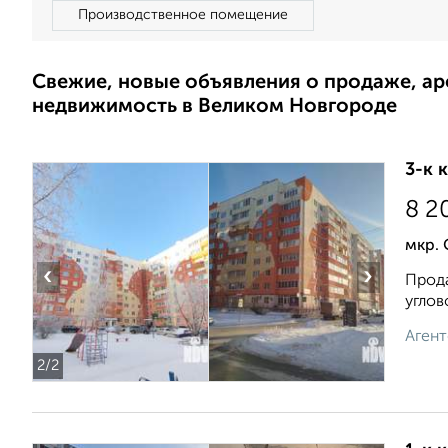
Производственное помещение
Свежие, новые объявления о продаже, а
недвижимость в Великом Новгороде
3-к 
8 2
мкр. 
‹
›
Прода
углов
Агент
2
/2