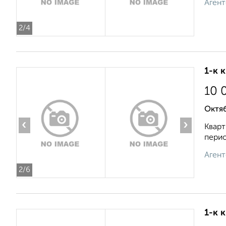
Агент
2
/4
1-к 
10 
Октяб
‹
›
Кварт
перио
Агент
2
/6
1-к 