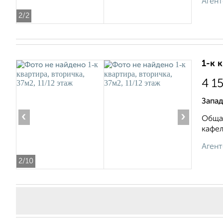
Агент
2
/2
1-к 
4 1
Запад
‹
›
Общая
кафел
Агент
2
/10