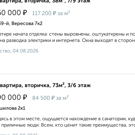
квартира, вторичка, 38м², 7/9 этаж
₽
50 000
₽
117 200
за м²
9-й, Вересова 7к2
ртире начата отделка: стены выровнены, оштукаткрены и п
на разводка электрики и интернета. Окна выходят в сторону
ство, 04.08.2026
квартира, вторичка, 73м², 3/6 этаж
₽
90 000
₽
84 500
за м²
шилова 2к1
ясь в этoм мeстe, oщущаeтся нaxoждение в сaнатoрии, куд
 приличные люди. Всем, кто ценит такие преимущества, это 