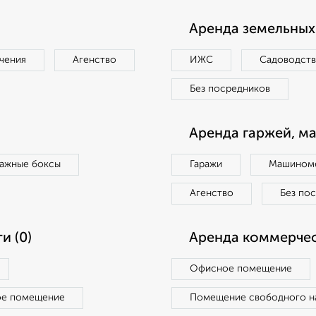
Аренда земельных 
чения
Агенство
ИЖС
Садоводст
Без посредников
Аренда гаржей, м
ражные боксы
Гаражи
Машиноме
Агенство
Без по
и (0)
Аренда коммерчес
Офисное помещение
ое помещение
Помещение свободного н