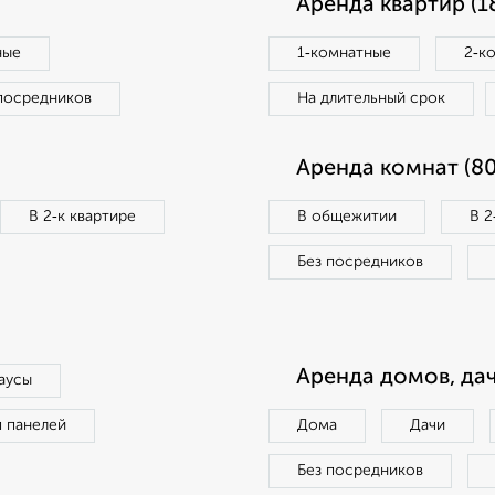
Аренда квартир (1
ные
1‑комнатные
2‑к
посредников
На длительный срок
Аренда комнат (80
В 2‑к квартире
В общежитии
В 2
Без посредников
Аренда домов, дач
аусы
п панелей
Дома
Дачи
Без посредников