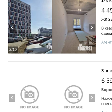
1-к 
4 4
ЖК 23
‹
›
В ква
сдела
Агент
2
/10
3-к 
6 5
Воро
‹
›
Нaxод
очень