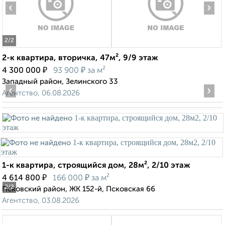
‹
›
2
/2
2-к квартира, вторичка, 47м², 9/9 этаж
₽
₽
4 300 000
93 900
за м²
Западный район, Зелинского 33
‹
›
Агентство, 06.08.2026
1-к квартира, строящийся дом, 28м², 2/10 этаж
₽
₽
4 614 800
166 000
за м²
2
/2
Псковский район, ЖК 152-й, Псковская 66
Агентство, 03.08.2026