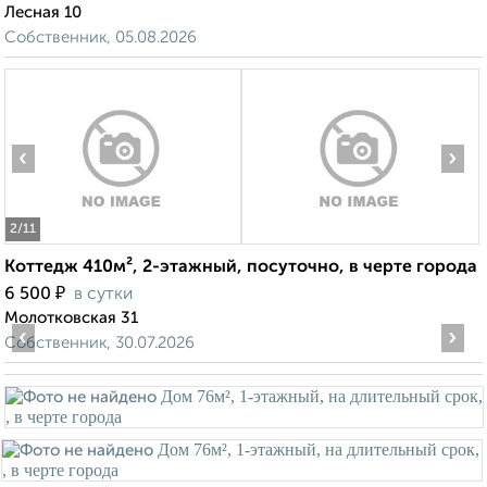
Лесная 10
Собственник, 05.08.2026
‹
›
2
/11
Коттедж 410м², 2-этажный, посуточно, в черте города
₽
6 500
в сутки
Молотковская 31
‹
›
Собственник, 30.07.2026