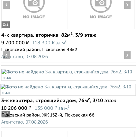
‹
›
2
/2
4-к квартира, вторичка, 82м², 3/9 этаж
₽
₽
9 700 000
118 300
за м²
Псковский район, Псковская 48к2
‹
›
Агентство, 07.08.2026
3-к квартира, строящийся дом, 76м², 3/10 этаж
₽
₽
10 206 000
135 000
за м²
2
/2
Псковский район, ЖК 152-й, Псковская 66
Агентство, 07.08.2026