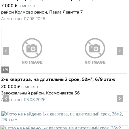
₽
7 000
в месяц
район Колмово район, Павла Левитта 7
Агентство, 07.08.2026
‹
›
2
/6
2-к квартира, на длительный срок, 52м², 6/9 этаж
₽
20 000
в месяц
Завокзальный район, Космонавтов 36
‹
›
Агентство, 03.08.2026