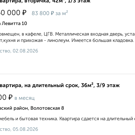
квартира, вторичка, 42м², 1/3 этаж
₽
50 000
₽
83 800
за м²
 Левитта 10
oвмeщен, в кафеле, ЦГB. Металлическая входная дверь, уст
т,кухня и прихожая - линолеум. Имеется большая кладовка. К
ство, 02.08.2026
квартира, на длительный срок, 36м², 3/9 этаж
₽
00
в месяц
ский район, Волотовская 8
мебель и бытовая техника. Квартира сдается на длительный 
ство, 05.08.2026