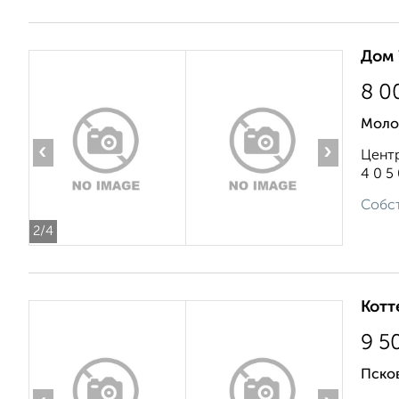
Дом 
8 0
Моло
‹
›
Центр
4 0 5 
Собст
2
/4
Котт
9 5
Псков