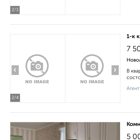
2
/3
1-к 
7 5
Ново
‹
›
В ква
состо
Агент
2
/4
Комн
5 0