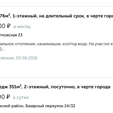
76м², 1-этажный, на длительный срок, в черте гор
₽
00
в месяц
тковская 23
альное отопление, канализация, хол/гор вода. На участке ес
0...
венник, 05.08.2026
едж 351м², 2-этажный, посуточно, в черте города
₽
00
в сутки
ский район, Базарный переулок 14/32