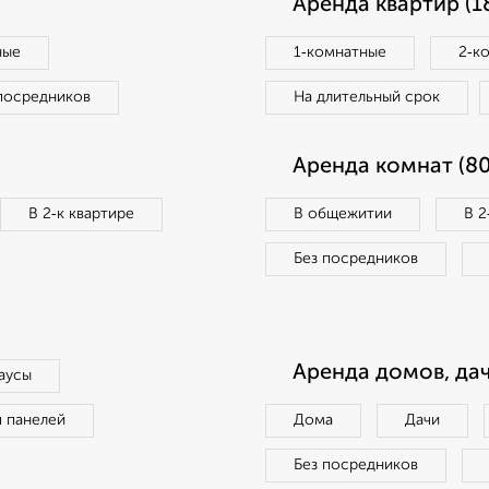
Аренда квартир (1
ные
1‑комнатные
2‑к
посредников
На длительный срок
Аренда комнат (80
В 2‑к квартире
В общежитии
В 2
Без посредников
Аренда домов, дач
аусы
п панелей
Дома
Дачи
Без посредников