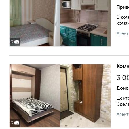
Прив
В ком
коман
Агент
3
Комн
3 0
Доне
Центр
Сдела
Агент
3