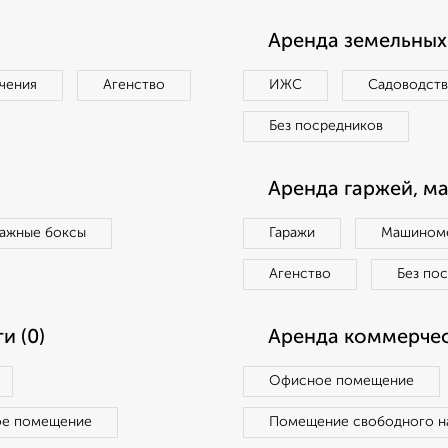
Аренда земельных 
чения
Агенство
ИЖС
Садоводст
Без посредников
Аренда гаржей, м
ражные боксы
Гаражи
Машиноме
Агенство
Без по
и (0)
Аренда коммерчес
Офисное помещение
ое помещение
Помещение свободного н