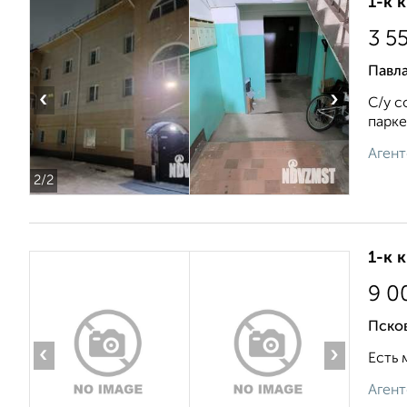
1-к 
3 5
Павла
‹
›
С/у c
парке
Агент
2
/2
1-к 
9 0
Псков
‹
›
Есть 
Агент