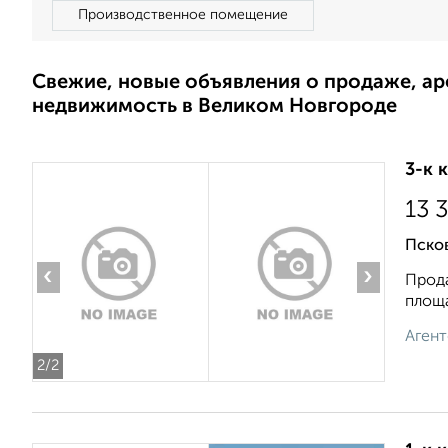
Производственное помещение
Свежие, новые объявления о продаже, а
недвижимость в Великом Новгороде
3-к 
13 
Пско
‹
›
Прода
площа
Агент
2
/2