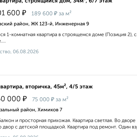
квартира, строящийся дом, 34м², 6/7 этаж
₽
01 600
₽
189 600
за м²
ский район, ЖК 123-й, Инженерная 9
ся 1-комнатная квартира в строящемся доме (Позиция 2), ср
...
ство, 06.08.2026
квартира, вторичка, 45м², 4/5 этаж
₽
50 000
₽
75 000
за м²
зальный район, Химиков 7
балкон и просторная прихожая. Квартира светлая. Во дворе
о двор с детской площадкой. Квартира под ремонт. Один вз