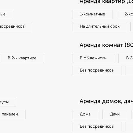
Аренда квартир (1
ные
1‑комнатные
2‑к
посредников
На длительный срок
Аренда комнат (80
В 2‑к квартире
В общежитии
В 2
Без посредников
Аренда домов, дач
аусы
п панелей
Дома
Дачи
Без посредников