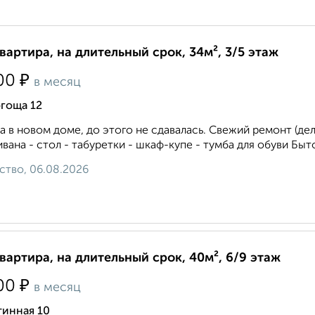
квартира, на длительный срок, 34м², 3/5 этаж
₽
00
в месяц
гоща 12
а в новом доме, до этого не сдавалась. Свежий ремонт (дела
ивана - стол - табуретки - шкаф-купе - тумба для обуви Быто
ство, 06.08.2026
квартира, на длительный срок, 40м², 6/9 этаж
₽
00
в месяц
тинная 10