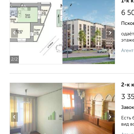
1-к 
6 5
Псков
‹
›
одаёт
этаже.
Агент
2
/2
2-к 
3 3
Завок
‹
›
Есть 
вид в