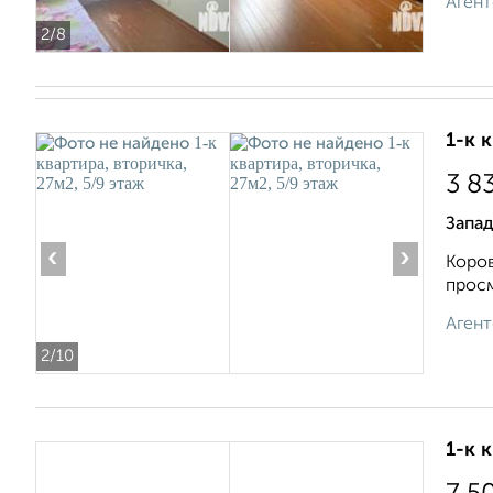
Агент
2
/8
1-к 
3 8
Запа
‹
›
Коров
просм
Агент
2
/10
1-к 