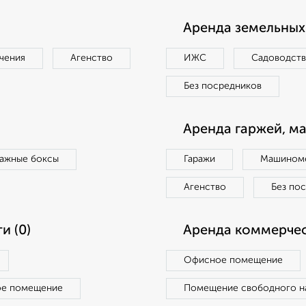
Аренда земельных 
чения
Агенство
ИЖС
Садоводст
Без посредников
Аренда гаржей, м
ражные боксы
Гаражи
Машиноме
Агенство
Без по
и (0)
Аренда коммерчес
Офисное помещение
ое помещение
Помещение свободного н