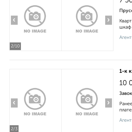
7 5
Прусс
‹
›
Кварт
шкаф 
Агент
2
/10
1-к 
10 
Завок
‹
›
Ранее
плате
Агент
2
/3