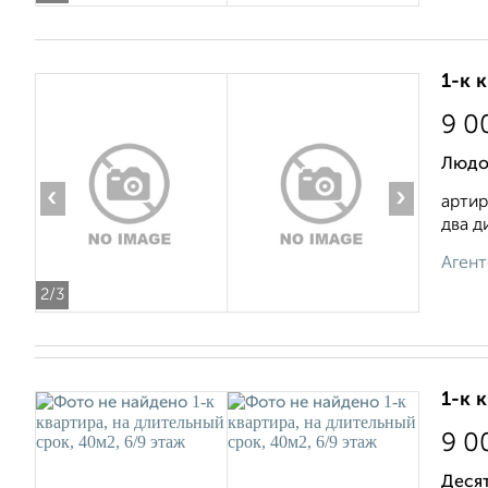
1-к 
9 0
Людо
‹
›
артир
два д
Агент
2
/3
1-к 
9 0
Деся