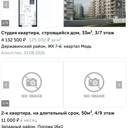
‹
›
2
/9
Студия квартира, строящийся дом, 33м², 3/7 этаж
₽
₽
4 132 500
125 000
за м²
Державинский район, ЖК 7-й, квартал Медь
Агентство, 01.08.2026
‹
›
2
/4
2-к квартира, на длительный срок, 50м², 4/9 этаж
₽
11 000
в месяц
Западный район, Попова 16к1