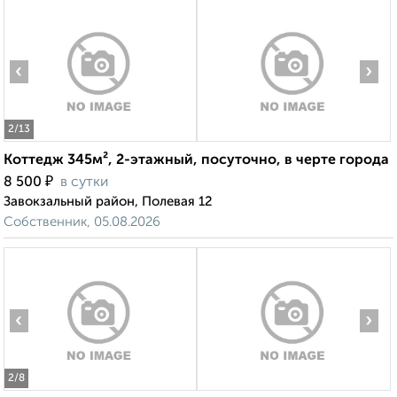
‹
›
2
/13
Коттедж 345м², 2-этажный, посуточно, в черте города
₽
8 500
в сутки
Завокзальный район, Полевая 12
Собственник, 05.08.2026
‹
›
2
/8