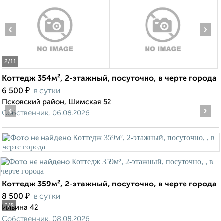
‹
›
2
/11
Коттедж 354м², 2-этажный, посуточно, в черте города
₽
6 500
в сутки
Псковский район, Шимская 52
‹
›
Собственник, 06.08.2026
Коттедж 359м², 2-этажный, посуточно, в черте города
₽
8 500
в сутки
2
/8
Ильина 42
Собственник, 08.08.2026