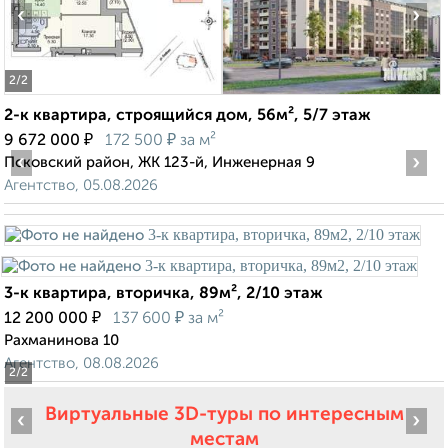
‹
›
2
/2
2-к квартира, строящийся дом, 56м², 5/7 этаж
₽
₽
9 672 000
172 500
за м²
‹
›
Псковский район, ЖК 123-й, Инженерная 9
Агентство, 05.08.2026
3-к квартира, вторичка, 89м², 2/10 этаж
₽
₽
12 200 000
137 600
за м²
Рахманинова 10
Агентство, 08.08.2026
2
/2
Виртуальные 3D-туры по интересным
‹
›
местам