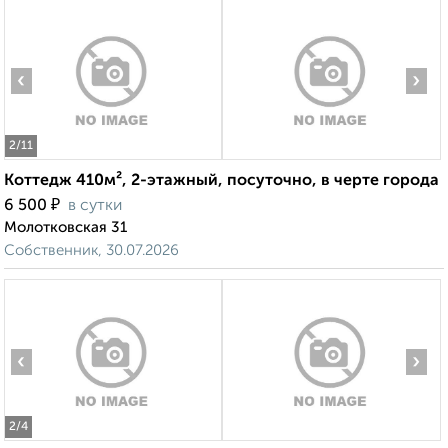
‹
›
2
/11
Коттедж 410м², 2-этажный, посуточно, в черте города
₽
6 500
в сутки
Молотковская 31
Собственник, 30.07.2026
‹
›
2
/4