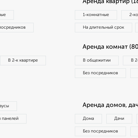
Аренда квартир (1
ные
1‑комнатные
2‑к
посредников
На длительный срок
Аренда комнат (80
В 2‑к квартире
В общежитии
В 2
Без посредников
Аренда домов, дач
аусы
п панелей
Дома
Дачи
Без посредников