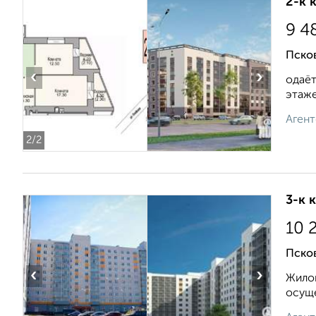
2-к 
9 4
Псков
‹
›
одаёт
этаже.
Агент
2
/2
3-к 
10 
Псков
‹
›
Жилой
осуще