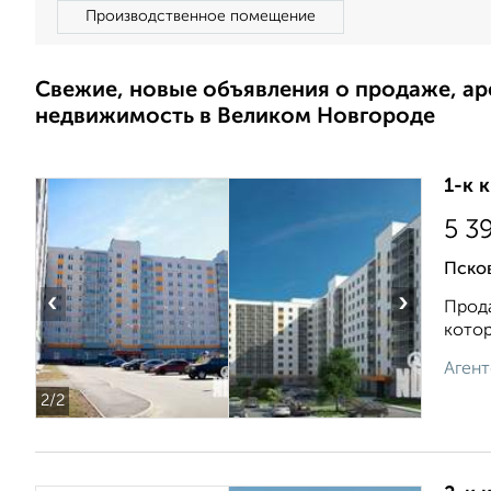
Производственное помещение
Свежие, новые объявления о продаже, а
недвижимость в Великом Новгороде
1-к 
5 3
Псков
‹
›
Прода
котор
Агент
2
/2