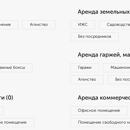
Аренда земельных 
чения
Агенство
ИЖС
Садоводст
Без посредников
Аренда гаржей, м
ражные боксы
Гаражи
Машиноме
Агенство
Без по
и (0)
Аренда коммерчес
Офисное помещение
ое помещение
Помещение свободного н