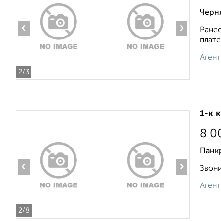
Черн
‹
›
Ранее
плате
Агент
2
/3
1-к 
8 0
Панк
‹
›
Звонит
Агент
2
/8