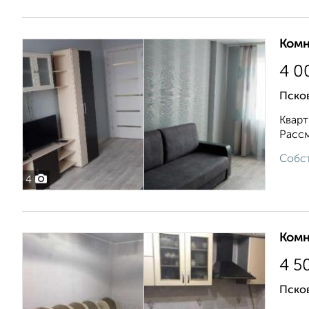
Комн
4 0
Псков
Кварт
Рассм
Собст
4
Комн
4 5
Псков