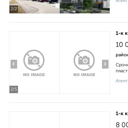
Агент
2
/2
1-к 
10 
райо
‹
›
Срочн
пласт
Агент
2
/5
1-к 
8 0