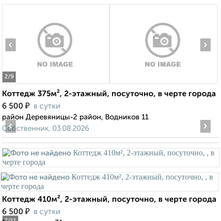
‹
›
2
/9
Коттедж 375м², 2-этажный, посуточно, в черте города
₽
6 500
в сутки
район Деревяницы-2 район, Водников 11
‹
›
Собственник, 03.08.2026
Коттедж 410м², 2-этажный, посуточно, в черте города
₽
6 500
в сутки