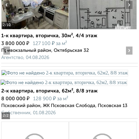
‹
›
2
/10
1-к квартира, вторичка, 30м², 4/4 этаж
₽
₽
3 800 000
127 100
за м²
‹
›
Привокзальный район, Октябрьская 32
Агентство, 04.08.2026
2-к квартира, вторичка, 62м², 8/8 этаж
₽
₽
8 000 000
128 900
за м²
Псковский район, ЖК Псковская Слобода, Псковская 13
Собственник, 01.08.2026
2
/2