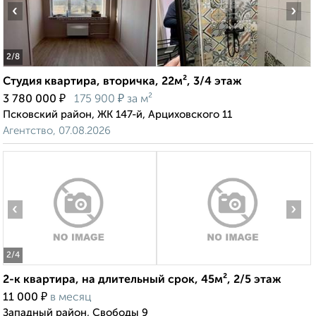
‹
›
2
/8
Студия квартира, вторичка, 22м², 3/4 этаж
₽
₽
3 780 000
175 900
за м²
Псковский район, ЖК 147-й, Арциховского 11
Агентство, 07.08.2026
‹
›
2
/4
2-к квартира, на длительный срок, 45м², 2/5 этаж
₽
11 000
в месяц
Западный район, Свободы 9