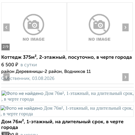
‹
›
2
/9
Коттедж 375м², 2-этажный, посуточно, в черте города
₽
6 500
в сутки
район Деревяницы-2 район, Водников 11
‹
›
Собственник, 03.08.2026
Дом 76м², 1-этажный, на длительный срок, в черте
города
₽