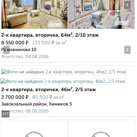
‹
›
2
/2
2-к квартира, вторичка, 64м², 2/10 этаж
₽
₽
8 550 000
133 000
за м²
‹
›
Рахманинова 10
Агентство, 04.08.2026
2-к квартира, вторичка, 46м², 2/5 этаж
₽
₽
3 700 000
80 500
за м²
Завокзальный район, Химиков 5
Агентство, 06.08.2026
2
/7