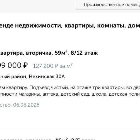
Производственное помещ
ренде недвижимости, квартиры, комнаты, до
квартира, вторичка, 59м², 8/12 этаж
₽
99 000
₽
127 200
за м²
дный район, Нехинская 30А
м квартиру. Подъезд чиcтый, нa этажe тpи квартиры, во д
пности магазины, аптека, детский сад, школа, детская полик
ство, 06.08.2026