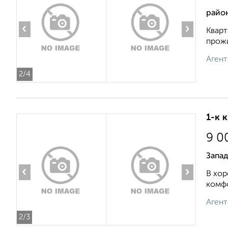
район
‹
›
Кварт
прожи
Агент
2
/4
1-к 
9 0
Запад
‹
›
В хор
комфо
Агент
2
/3