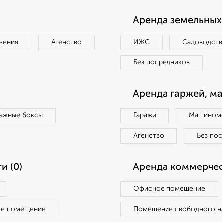
Аренда земельных 
чения
Агенство
ИЖС
Садоводст
Без посредников
Аренда гаржей, м
ражные боксы
Гаражи
Машиноме
Агенство
Без по
и (0)
Аренда коммерчес
Офисное помещение
ое помещение
Помещение свободного н