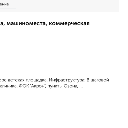
ение
ма, машиноместа, коммерческая
воpе детская площaдка. Инфраcтpуктура: В шаговой
линика, ФОК "Акрон", пункты Озона, ...