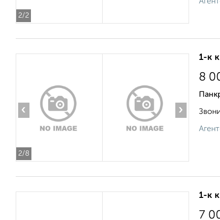
Агент
2
/2
1-к 
8 0
Панк
‹
›
Звонит
Агент
2
/8
1-к 
7 0