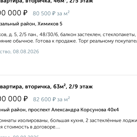
квартира, вторичка, 46м², 2/5 этаж
₽
00 000
₽
80 500
за м²
зальный район, Химиков 5
ов, д. 5, 2/5 пан., 48/30/6, балкон застеклен, стеклопаке
яние обычное. Готова к продаже. Торг реальному покупател
ство, 08.08.2026
квартира, вторичка, 63м², 2/9 этаж
₽
00 000
₽
82 600
за м²
дный район, проспект Александра Корсунова 40к4
омнаты изолированы, большая кухня, 2 застеклённые лоджи
я стоимость в договоре....