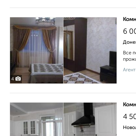
Комн
6 0
Доне
Все п
прожи
Агент
4
Комн
4 5
Ново