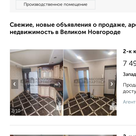
Производственное помещение
Свежие, новые объявления о продаже, а
недвижимость в Великом Новгороде
2-к 
7 4
Запа
‹
›
Прода
досту
Агент
2
/10