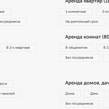
Аренда квартир (1
ные
1‑комнатные
2‑к
посредников
На длительный срок
Аренда комнат (80
В 2‑к квартире
В общежитии
В 2
Без посредников
Аренда домов, дач
аусы
п панелей
Дома
Дачи
Без посредников