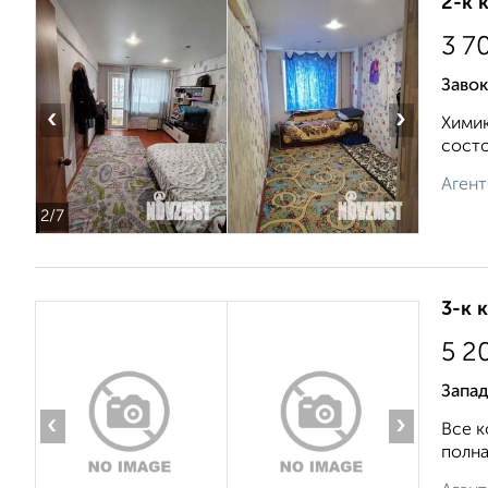
2-к 
3 7
Завок
‹
›
Химик
состо
Агент
2
/7
3-к 
5 2
Запа
‹
›
Все к
полна