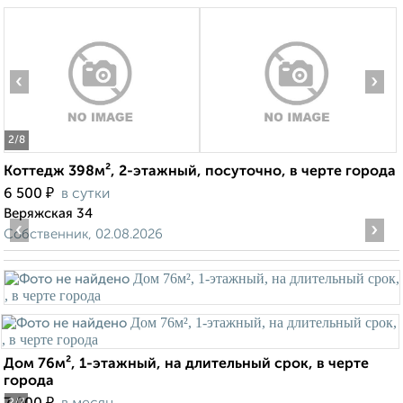
‹
›
2
/8
Коттедж 398м², 2-этажный, посуточно, в черте города
₽
6 500
в сутки
Веряжская 34
‹
›
Собственник, 02.08.2026
Дом 76м², 1-этажный, на длительный срок, в черте
города
₽