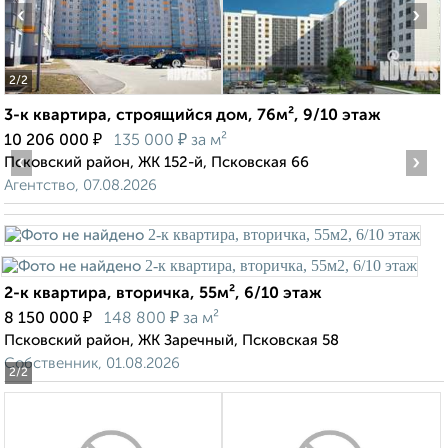
‹
›
2
/2
3-к квартира, строящийся дом, 76м², 9/10 этаж
₽
₽
10 206 000
135 000
за м²
‹
›
Псковский район, ЖК 152-й, Псковская 66
Агентство, 07.08.2026
2-к квартира, вторичка, 55м², 6/10 этаж
₽
₽
8 150 000
148 800
за м²
Псковский район, ЖК Заречный, Псковская 58
Собственник, 01.08.2026
2
/2