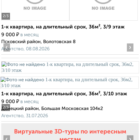
2
/3
1-к квартира, на длительный срок, 36м², 3/9 этаж
₽
9 000
в месяц
Псковский район, Волотовская 8
‹
›
Агентство, 08.08.2026
1-к квартира, на длительный срок, 36м², 3/10 этаж
₽
9 000
в месяц
2
/3
Донецкий район, Большая Московская 104к2
Агентство, 31.07.2026
Виртуальные 3D-туры по интересным
‹
›
местам