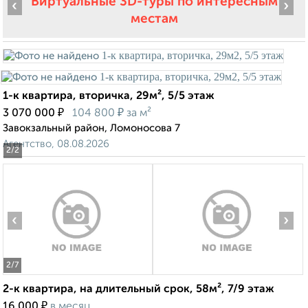
Виртуальные 3D-туры по интересным
‹
›
местам
1-к квартира, вторичка, 29м², 5/5 этаж
₽
₽
3 070 000
104 800
за м²
Завокзальный район, Ломоносова 7
Агентство, 08.08.2026
2
/2
‹
›
2
/7
2-к квартира, на длительный срок, 58м², 7/9 этаж
₽
16 000
в месяц