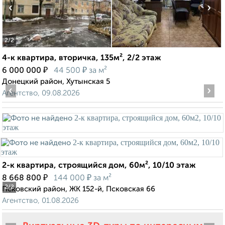
‹
›
2
/2
4-к квартира, вторичка, 135м², 2/2 этаж
₽
₽
6 000 000
44 500
за м²
Донецкий район, Хутынская 5
‹
›
Агентство, 09.08.2026
2-к квартира, строящийся дом, 60м², 10/10 этаж
₽
₽
8 668 800
144 000
за м²
2
/2
Псковский район, ЖК 152-й, Псковская 66
Агентство, 01.08.2026