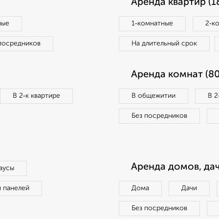
Аренда квартир (1
ные
1‑комнатные
2‑к
посредников
На длительный срок
Аренда комнат (80
В 2‑к квартире
В общежитии
В 2
Без посредников
Аренда домов, дач
аусы
п панелей
Дома
Дачи
Без посредников