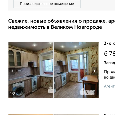
Производственное помещение
Свежие, новые объявления о продаже, а
недвижимость в Великом Новгороде
3-к 
6 7
Запад
‹
›
Прода
во дв
Агент
2
/2