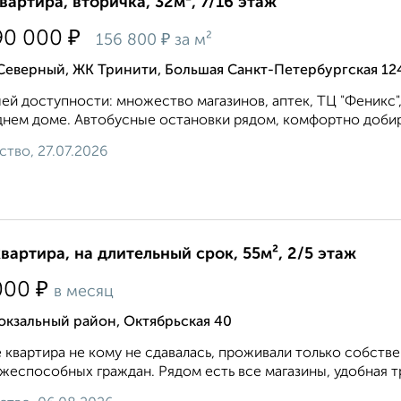
квартира, вторичка, 32м², 7/16 этаж
₽
90 000
₽
156 800
за м²
Северный, ЖК Тринити, Большая Санкт-Петербургская 12
ей доступности: множество магазинов, аптек, ТЦ "Феникс",
нем доме. Автобусные остановки рядом, комфортно добира
ство, 27.07.2026
квартира, на длительный срок, 55м², 2/5 этаж
₽
000
в месяц
окзальный район, Октябрьская 40
 квартира не кому не сдавалась, проживали только собств
жеспособных граждан. Рядом есть все магазины, удобная тр