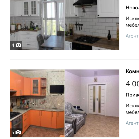
Ново
Исклю
мебел
Агент
4
Комн
4 0
Приво
Исклю
мебел
Агент
5