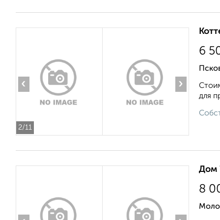
Котт
6 5
Пско
‹
›
Стоим
для п
Собст
2
/11
Дом 
8 0
Моло