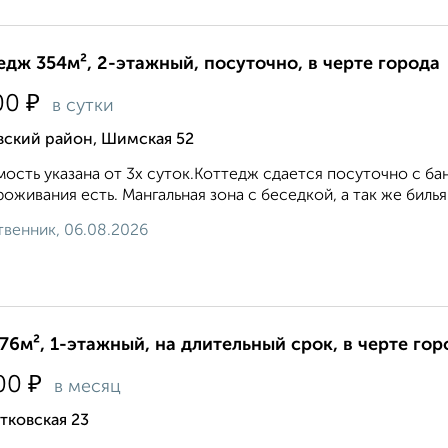
едж 354м², 2-этажный, посуточно, в черте города
₽
00
в сутки
вский район, Шимская 52
ость указана от 3х суток.Коттедж сдается посуточно с б
роживания есть. Мангальная зона с беседкой, а так же бильяр
венник, 06.08.2026
76м², 1-этажный, на длительный срок, в черте гор
₽
00
в месяц
тковская 23