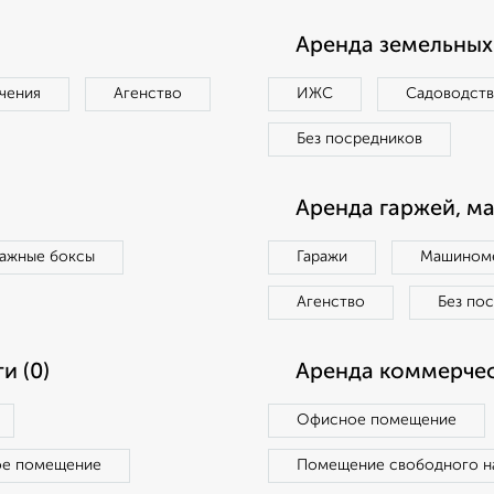
Аренда земельных 
чения
Агенство
ИЖС
Садоводст
Без посредников
Аренда гаржей, м
ражные боксы
Гаражи
Машиноме
Агенство
Без по
и (0)
Аренда коммерчес
Офисное помещение
ое помещение
Помещение свободного н