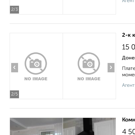
Агент
2
/3
2-к 
15 
Доне
‹
›
Плате
момен
Агент
2
/5
Комн
4 5