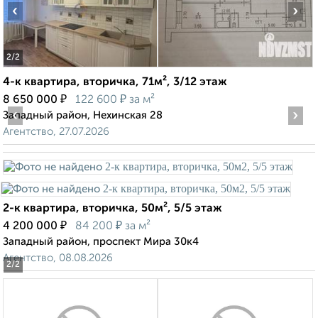
‹
›
2
/2
4-к квартира, вторичка, 71м², 3/12 этаж
₽
₽
8 650 000
122 600
за м²
‹
›
Западный район, Нехинская 28
Агентство, 27.07.2026
2-к квартира, вторичка, 50м², 5/5 этаж
₽
₽
4 200 000
84 200
за м²
Западный район, проспект Мира 30к4
Агентство, 08.08.2026
2
/2