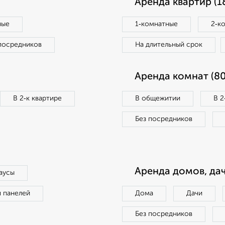
Аренда квартир (1
ные
1‑комнатные
2‑к
посредников
На длительный срок
Аренда комнат (80
В 2‑к квартире
В общежитии
В 2
Без посредников
Аренда домов, дач
аусы
п панелей
Дома
Дачи
Без посредников