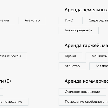
Аренда земельных 
чения
Агенство
ИЖС
Садоводст
Без посредников
Аренда гаржей, м
ражные боксы
Гаражи
Машиноме
Агенство
Без по
и (0)
Аренда коммерчес
Офисное помещение
ое помещение
Помещение свободного н