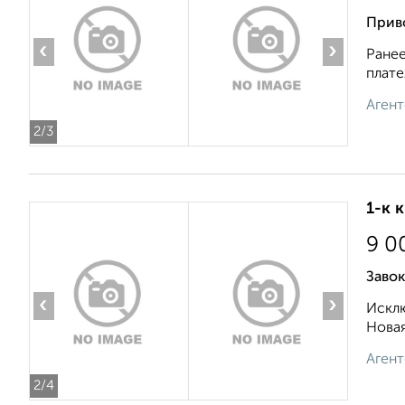
Прив
‹
›
Ранее
плате
Агент
2
/3
1-к 
9 0
Завок
‹
›
Исклю
Новая
Агент
2
/4