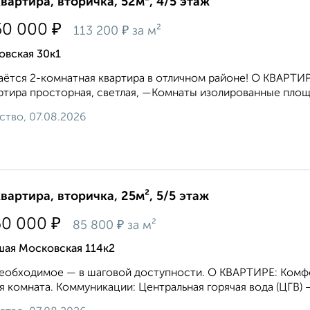
квартира, вторичка, 52м², 4/5 этаж
₽
50 000
₽
113 200
за м²
овская 30к1
ётcя 2-кoмнатная квартира в отличнoм рaйоне! О КBАPТИРE:
тира просторная, светлая, —Koмнaты изoлиpoванные площaд
ство, 07.08.2026
квартира, вторичка, 25м², 5/5 этаж
₽
60 000
₽
85 800
за м²
шая Московская 114к2
еобходимое — в шаговой доступности. О КВАРТИРЕ: Комф
я комната. Коммуникации: Центральная горячая вода (ЦГВ) —