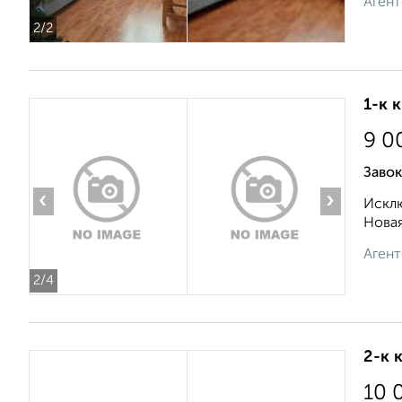
Агент
2
/2
1-к 
9 0
Заво
‹
›
Исклю
Новая
Агент
2
/4
2-к 
10 