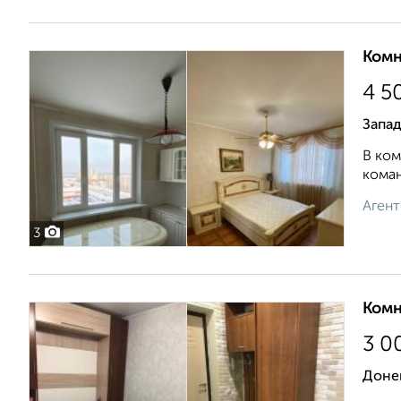
Комн
4 5
Запа
В ком
коман
Агент
3
Комн
3 0
Доне