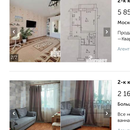
2-к 
5 8
Моск
‹
›
Продa
—Квар
Агент
2
/2
2-к 
2 1
Боль
‹
›
Все н
ванна