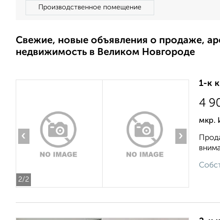
Производственное помещение
Свежие, новые объявления о продаже, а
недвижимость в Великом Новгороде
1-к 
4 9
мкр. 
‹
›
Прода
внима
Собст
2
/2