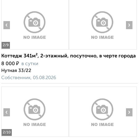
‹
›
2
/9
Коттедж 341м², 2-этажный, посуточно, в черте города
₽
8 000
в сутки
Нутная 33/22
Собственник, 05.08.2026
‹
›
2
/10