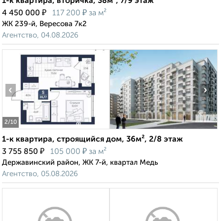
1-к квартира, вторичка, 38м², 7/9 этаж
₽
₽
4 450 000
117 200
за м²
ЖК 239-й, Вересова 7к2
Агентство, 04.08.2026
‹
›
2
/10
1-к квартира, строящийся дом, 36м², 2/8 этаж
₽
₽
3 755 850
105 000
за м²
Державинский район, ЖК 7-й, квартал Медь
Агентство, 05.08.2026