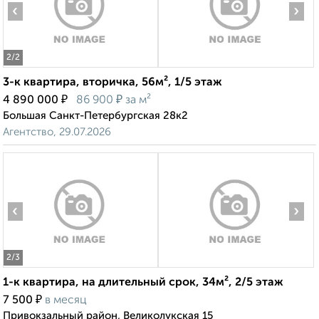
‹
›
2
/2
3-к квартира, вторичка, 56м², 1/5 этаж
₽
₽
4 890 000
86 900
за м²
Большая Санкт-Петербургская 28к2
Агентство, 29.07.2026
‹
›
2
/3
1-к квартира, на длительный срок, 34м², 2/5 этаж
₽
7 500
в месяц
Привокзальный район, Великолукская 15