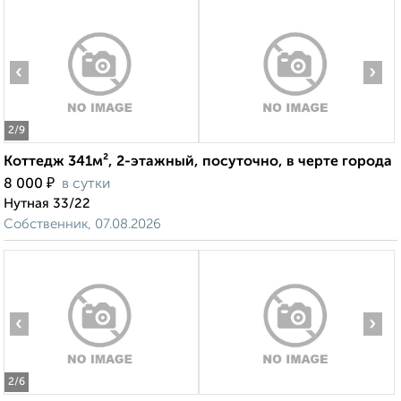
‹
›
2
/9
Коттедж 341м², 2-этажный, посуточно, в черте города
₽
8 000
в сутки
Нутная 33/22
Собственник, 07.08.2026
‹
›
2
/6