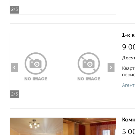
2
/3
1-к 
9 0
Деся
‹
›
Кварт
перио
Агент
2
/3
Комн
5 0