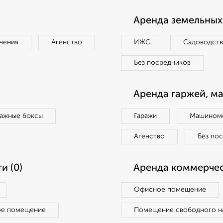
Аренда земельных 
чения
Агенство
ИЖС
Садоводст
Без посредников
Аренда гаржей, м
ражные боксы
Гаражи
Машиноме
Агенство
Без по
и (0)
Аренда коммерчес
Офисное помещение
ое помещение
Помещение свободного н