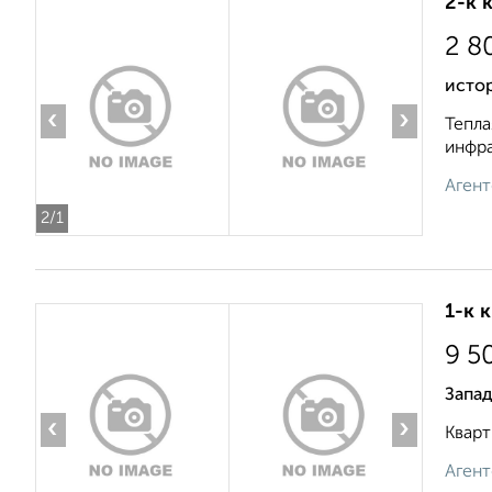
2-к 
2 8
исто
‹
›
Тепла
инфра
Агент
2
/1
1-к 
9 5
Запад
‹
›
Кварт
Агент