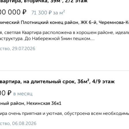
квартира, вторичка, 39м², 2/2 этаж
₽
00 000
₽
71 300
за м²
рический Плотницкий конец район, ЖК 6-й, Черемнова-К
я, светлая Квартира расположена в хорошем районе, идеаль
структура. До Набережной 5мин пешком....
ство, 29.07.2026
квартира, на длительный срок, 36м², 4/9 этаж
₽
00
в месяц
ный район, Нехинская 36к1
ира очень приятная и уютная, обустроена всем необходимым
ство, 06.08.2026