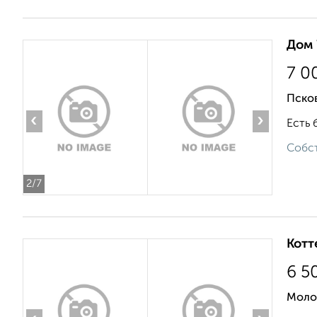
Дом 
7 0
Псков
‹
›
Есть б
Собст
2
/7
Котт
6 5
Моло