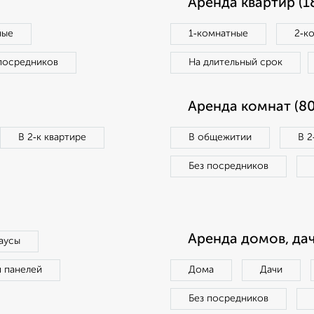
Аренда квартир (1
ные
1‑комнатные
2‑к
посредников
На длительный срок
Аренда комнат (80
В 2‑к квартире
В общежитии
В 2
Без посредников
Аренда домов, дач
аусы
п панелей
Дома
Дачи
Без посредников