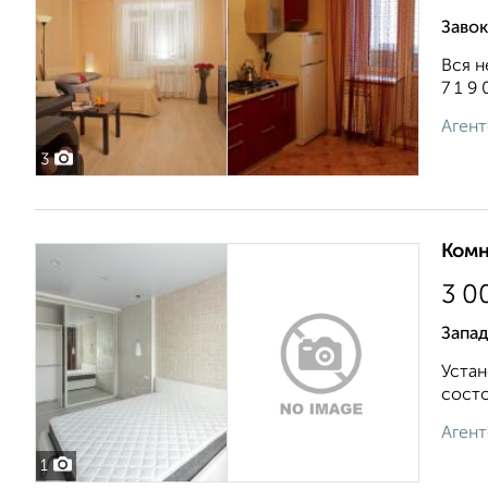
Завок
Вся н
7 1 9 
Агент
3
Комн
3 0
Запад
Устан
состо
Агент
1