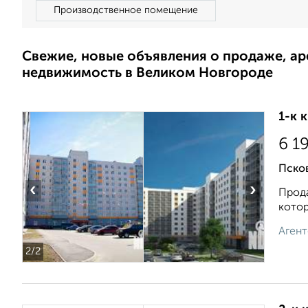
Производственное помещение
Свежие, новые объявления о продаже, а
недвижимость в Великом Новгороде
1-к 
6 1
Псков
‹
›
Прода
котор
Агент
2
/2