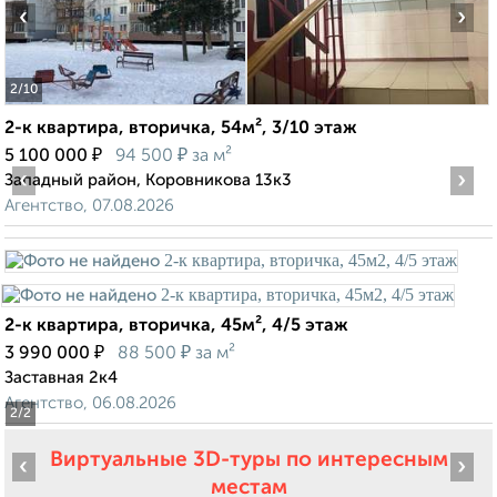
‹
›
2
/10
2-к квартира, вторичка, 54м², 3/10 этаж
₽
₽
5 100 000
94 500
за м²
‹
›
Западный район, Коровникова 13к3
Агентство, 07.08.2026
2-к квартира, вторичка, 45м², 4/5 этаж
₽
₽
3 990 000
88 500
за м²
Заставная 2к4
Агентство, 06.08.2026
2
/2
Виртуальные 3D-туры по интересным
‹
›
местам