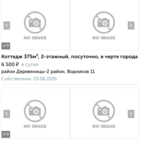
‹
›
2
/9
Коттедж 375м², 2-этажный, посуточно, в черте города
₽
6 500
в сутки
район Деревяницы-2 район, Водников 11
Собственник, 03.08.2026
‹
›
2
/8