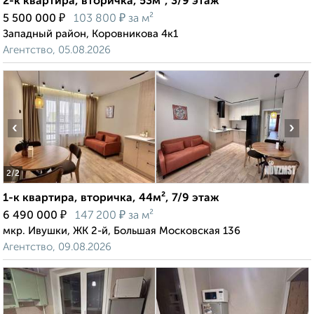
2-к квартира, вторичка, 53м², 3/9 этаж
₽
₽
5 500 000
103 800
за м²
Западный район, Коровникова 4к1
Агентство, 05.08.2026
‹
›
2
/2
1-к квартира, вторичка, 44м², 7/9 этаж
₽
₽
6 490 000
147 200
за м²
мкр. Ивушки, ЖК 2-й, Большая Московская 136
Агентство, 09.08.2026