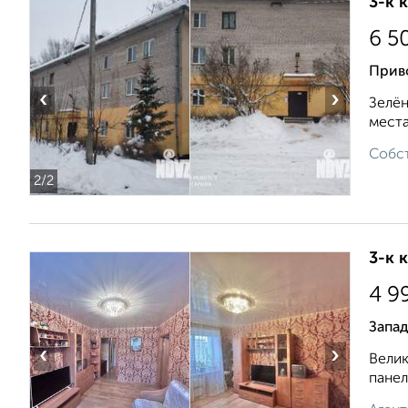
3-к 
6 5
Приво
‹
›
Зелён
места
Собст
2
/2
3-к 
4 9
Запа
‹
›
Велик
панел