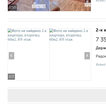
Агент
2
/10
2-к 
7 3
Держа
‹
›
Рядом
Агент
2
/2