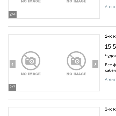
Агент
2
/4
1-к 
15 
Чудов
‹
›
Все ф
кабел
Агент
2
/7
1-к 