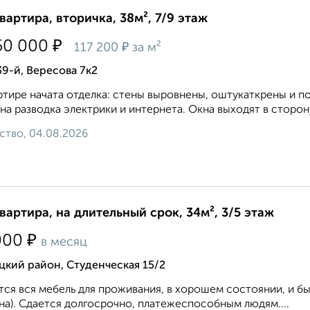
квартира, вторичка, 38м², 7/9 этаж
₽
50 000
₽
117 200
за м²
9-й, Вересова 7к2
ртире начата отделка: стены выровнены, оштукаткрены и п
на разводка электрики и интернета. Окна выходят в сторону
ство, 04.08.2026
квартира, на длительный срок, 34м², 3/5 этаж
₽
000
в месяц
кий район, Студенческая 15/2
ся вся мебель для проживания, в хорошем состоянии, и быт
а). Сдается долгосрочно, платежеспособным людям....