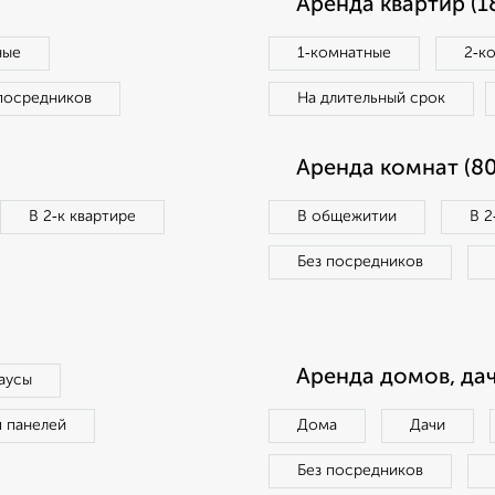
Аренда квартир (1
ные
1‑комнатные
2‑к
посредников
На длительный срок
Аренда комнат (80
В 2‑к квартире
В общежитии
В 2
Без посредников
Аренда домов, дач
аусы
п панелей
Дома
Дачи
Без посредников