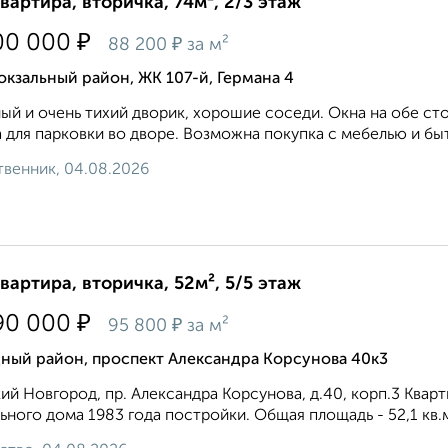
квартира, вторичка, 74м², 2/3 этаж
₽
00 000
₽
88 200
за м²
кзальный район, ЖК 107-й, Германа 4
ый и очень тихий дворик, хорошие соседи. Окна на обе с
 для парковки во дворе. Возможна покупка с мебелью и быт
венник, 04.08.2026
квартира, вторичка, 52м², 5/5 этаж
₽
90 000
₽
95 800
за м²
дный район, проспект Александра Корсунова 40к3
ий Новгород, пр. Александра Корсунова, д.40, корп.3 Квар
ьного дома 1983 года постройки. Общая площадь - 52,1 кв.м.