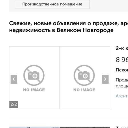
Производственное помещение
Свежие, новые объявления о продаже, а
недвижимость в Великом Новгороде
2-к 
8 9
Пско
‹
›
Прода
площа
Агент
2
/2