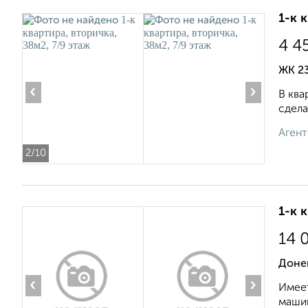
1-к 
4 4
ЖК 23
‹
›
В ква
сдела
Агент
2
/10
1-к 
14 
Донец
‹
›
Имеет
машин