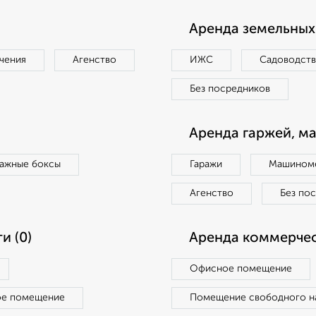
Аренда земельных 
чения
Агенство
ИЖС
Садоводст
Без посредников
Аренда гаржей, м
ражные боксы
Гаражи
Машиноме
Агенство
Без по
и (0)
Аренда коммерчес
Офисное помещение
ое помещение
Помещение свободного н