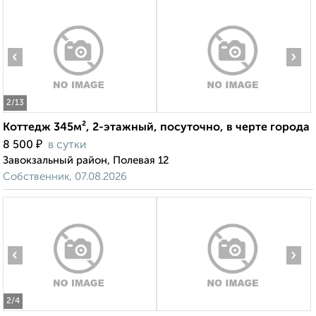
‹
›
2
/13
Коттедж 345м², 2-этажный, посуточно, в черте города
₽
8 500
в сутки
Завокзальный район, Полевая 12
Собственник, 07.08.2026
‹
›
2
/4