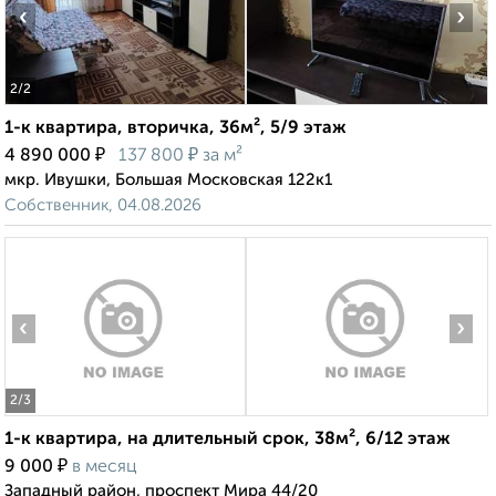
‹
›
2
/2
1-к квартира, вторичка, 36м², 5/9 этаж
₽
₽
4 890 000
137 800
за м²
мкр. Ивушки, Большая Московская 122к1
Собственник, 04.08.2026
‹
›
2
/3
1-к квартира, на длительный срок, 38м², 6/12 этаж
₽
9 000
в месяц
Западный район, проспект Мира 44/20