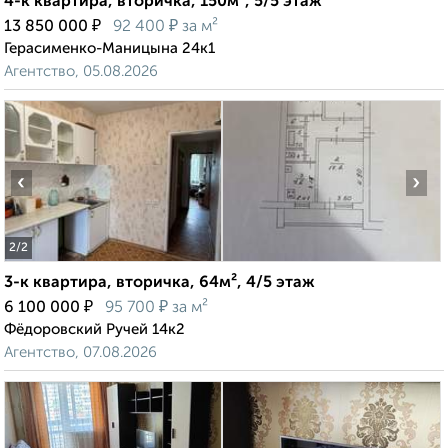
4-к квартира, вторичка, 150м², 5/5 этаж
₽
₽
13 850 000
92 400
за м²
Герасименко-Маницына 24к1
Агентство, 05.08.2026
‹
›
2
/2
3-к квартира, вторичка, 64м², 4/5 этаж
₽
₽
6 100 000
95 700
за м²
Фёдоровский Ручей 14к2
Агентство, 07.08.2026