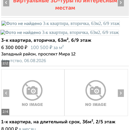
Виртуальные 3D-туры по интересным
‹
›
местам
3-к квартира, вторичка, 63м², 6/9 этаж
₽
₽
6 300 000
100 500
за м²
Западный район, проспект Мира 12
Агентство, 06.08.2026
2
/2
‹
›
2
/4
1-к квартира, на длительный срок, 36м², 2/5 этаж
₽
8 000
в месяц