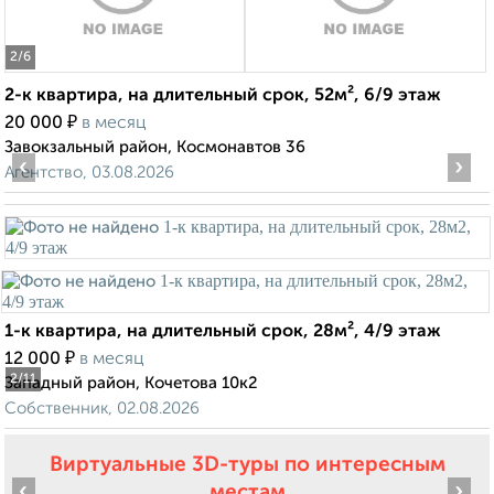
2
/6
2-к квартира, на длительный срок, 52м², 6/9 этаж
₽
20 000
в месяц
Завокзальный район, Космонавтов 36
‹
›
Агентство, 03.08.2026
1-к квартира, на длительный срок, 28м², 4/9 этаж
₽
12 000
в месяц
2
/11
Западный район, Кочетова 10к2
Собственник, 02.08.2026
Виртуальные 3D-туры по интересным
‹
›
местам