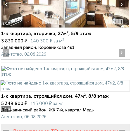
‹
›
2
/10
1-к квартира, вторичка, 27м², 5/9 этаж
₽
₽
3 830 000
140 300
за м²
Западный район, Коровникова 4к1
‹
›
Агентство, 02.08.2026
1-к квартира, строящийся дом, 47м², 8/8 этаж
₽
₽
5 349 800
115 000
за м²
2
/10
Державинский район, ЖК 7-й, квартал Медь
Агентство, 06.08.2026