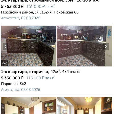
1-к квартира, строящийся дом, 36м², 10/10 этаж
₽
₽
5 763 800
161 000
за м²
Псковский район, ЖК 152-й, Псковская 66
Агентство, 02.08.2026
‹
›
2
/2
1-к квартира, вторичка, 47м², 4/4 этаж
₽
₽
5 350 000
115 100
за м²
Парковая 3к2
Агентство, 03.08.2026