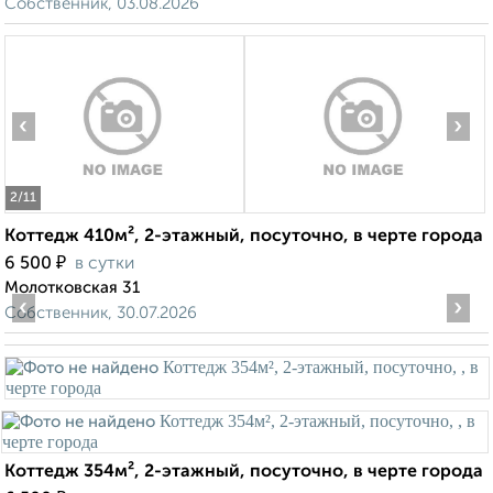
Собственник, 03.08.2026
‹
›
2
/11
Коттедж 410м², 2-этажный, посуточно, в черте города
₽
6 500
в сутки
Молотковская 31
‹
›
Собственник, 30.07.2026
Коттедж 354м², 2-этажный, посуточно, в черте города