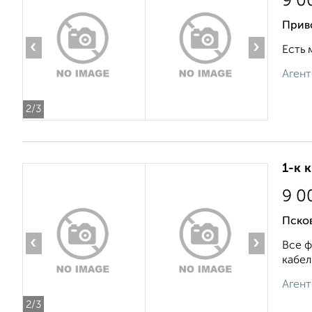
9 0
Прив
‹
›
Есть 
Агент
2
/3
1-к 
9 0
Псков
‹
›
Все ф
кабел
Агент
2
/3