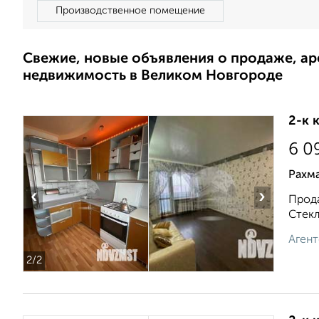
Производственное помещение
Свежие, новые объявления о продаже, а
недвижимость в Великом Новгороде
2-к 
6 0
Рахм
‹
›
Прода
Стекл
Агент
2
/2