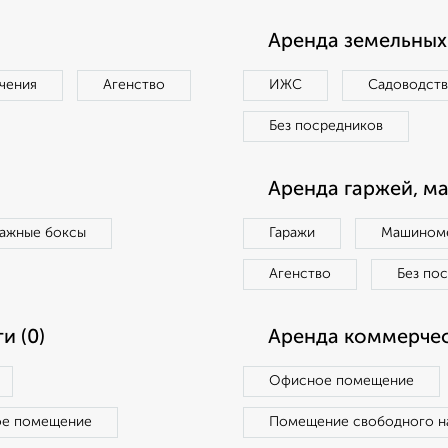
Аренда земельных 
чения
Агенство
ИЖС
Садоводст
Без посредников
Аренда гаржей, м
ражные боксы
Гаражи
Машиноме
Агенство
Без по
и (0)
Аренда коммерчес
Офисное помещение
ое помещение
Помещение свободного н