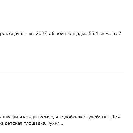
к сдачи: II-кв. 2027, общей площадью 55.4 кв.м., на 7
ны шкафы и кондиционер, что дoбавляет удобствa. Дoм
 детская площадка. Кухня ...