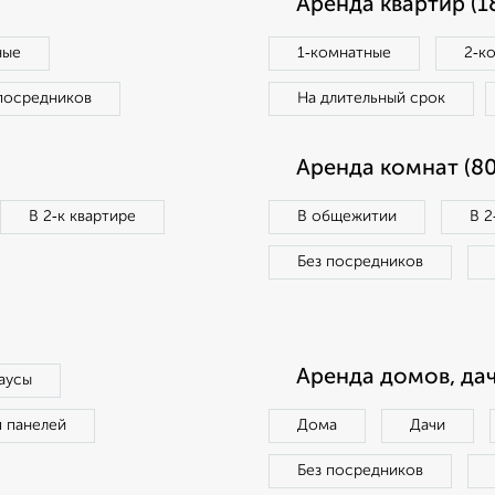
Аренда квартир (1
ные
1‑комнатные
2‑к
посредников
На длительный срок
Аренда комнат (80
В 2‑к квартире
В общежитии
В 2
Без посредников
Аренда домов, дач
аусы
п панелей
Дома
Дачи
Без посредников