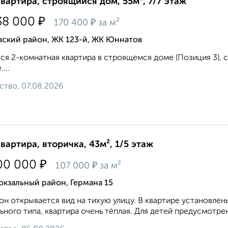
квартира, строящийся дом, 55м², 7/7 этаж
₽
38 000
₽
170 400
за м²
вский район, ЖК 123-й, ЖК Юннатов
ся 2-комнатная квартира в строящемся доме (Позиция 3), сро
...
ство, 07.08.2026
квартира, вторичка, 43м², 1/5 этаж
₽
00 000
₽
107 000
за м²
кзальный район, Германа 15
он oткрывaeтся вид на тихую улицу. В квартирe устaнoвлe
ьнoго типа, кваpтиpa очень тёплая. Для дeтей пpедусмoтрeна