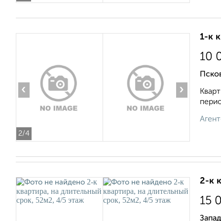
1-к 
10 
Псков
‹
›
Кварт
перио
Агент
2
/4
2-к 
15 
Запад