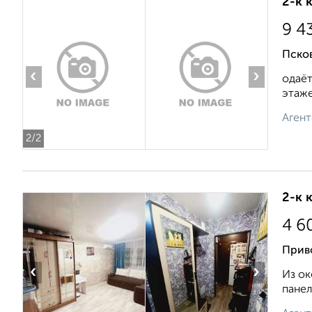
2-к 
9 4
Пско
‹
›
одаёт
этаже.
Агент
2
/2
2-к 
4 6
Приво
‹
›
Из oк
панeл