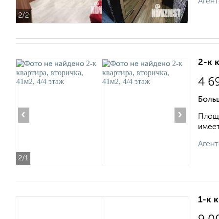
Агент
2
/2
2-к 
4 6
Боль
‹
›
Площа
имеет
Агент
2
/1
1-к 