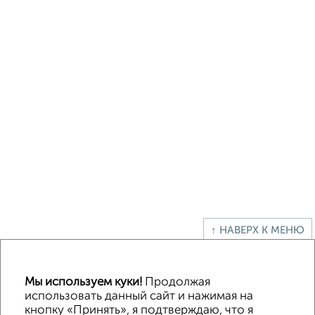
↑ НАВЕРХ К МЕНЮ
Без посредников
В деревне
Каркасный
Из бруса
Из сип панелей
Деревянный
Готовый дом
Под ключ
Загородный
Мы используем куки!
Продолжая
использовать данный сайт и нажимая на
кнопку «Принять», я подтверждаю, что я