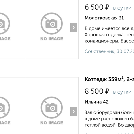
₽
6 500
в сутки
Молотковская 31
›
В доме имеется все д
Хорошая отделка, теп
кондиционеры. Бассей
Собственник, 30.07.2
Коттедж 359м², 2-
₽
8 500
в сутки
Ильина 42
›
Зал оборудован больш
в доме расположен б
теплой водой. Во двор