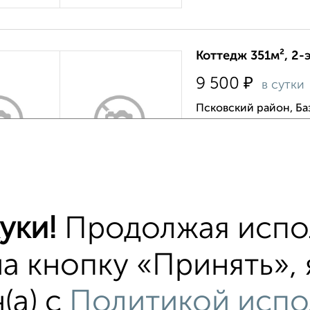
Коттедж 351м², 2-
₽
9 500
в сутки
Псковский район, Ба
›
Сдаётся шикарный до
же просто для комфор
Пользование сауной, 
Собственник, 01.08.
уки!
Продолжая испо
Коттедж 341м², 2-
на кнопку «Принять»,
₽
8 000
в сутки
(а) с
Политикой испо
Нутная 33/22