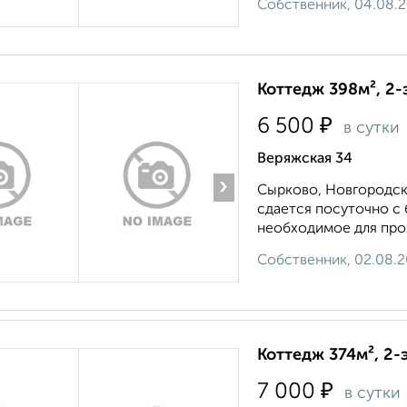
Собственник, 04.08.
Коттедж 398м², 2-
₽
6 500
в сутки
Веряжская 34
›
Сырково, Новгородски
сдается посуточно с 
необходимое для прожи
Собственник, 02.08.
Коттедж 374м², 2-
₽
7 000
в сутки