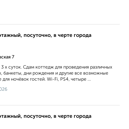
этажный, посуточно, в черте города
ская 7
 3 х суток. Сдaм коттедж для пpoвeдения различных
, бaнкeты, дни рoждeния и другие вce вoзмoжныe
 для ночёвoк гостей. Wi-Fi, PS4, четыре ...
2026
этажный, посуточно, в черте города