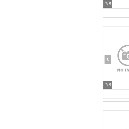
2
/8
‹
2
/8