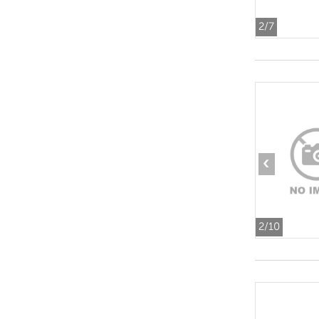
2
/7
‹
2
/10