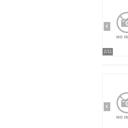
‹
2
/11
‹