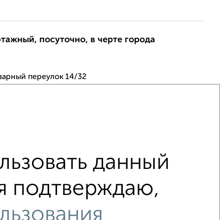
этажный, посуточно, в черте города
зарный переулок 14/32
м для проведения различного рода мероприятий, либо
тного отдыха в компании близких, знакомых.
бассейном, бильярдом, караоке, мангальной зон...
2026
льзовать данный
этажный, посуточно, в черте города
 я подтверждаю,
льзования