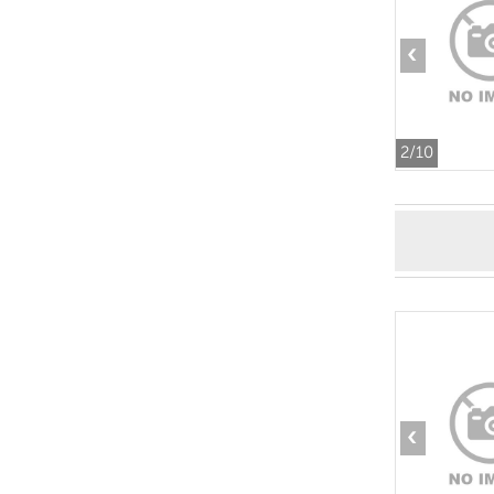
‹
2
/10
‹