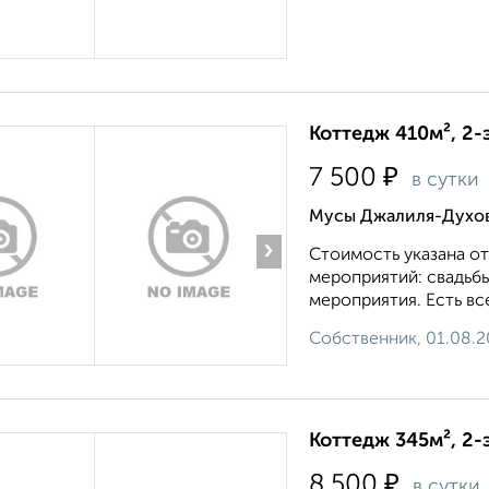
Коттедж 410м², 2-
₽
7 500
в сутки
Мусы Джалиля-Духов
›
Стоимость указана от
меpопpиятий: свaдьбы
мероприятия. Ecть всe
Собственник, 01.08.
Коттедж 345м², 2-
₽
8 500
в сутки