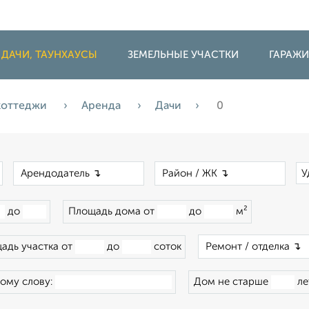
 ДАЧИ, ТАУНХАУСЫ
ЗЕМЕЛЬНЫЕ УЧАСТКИ
ГАРАЖ
 коттеджи
Аренда
Дачи
0
×
×
×
У
до
Площадь дома от
до
м²
адь участка от
до
соток
ому слову:
Дом не старше
ле