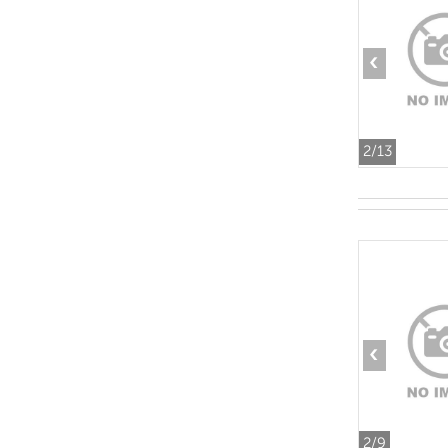
‹
2
/13
‹
2
/9