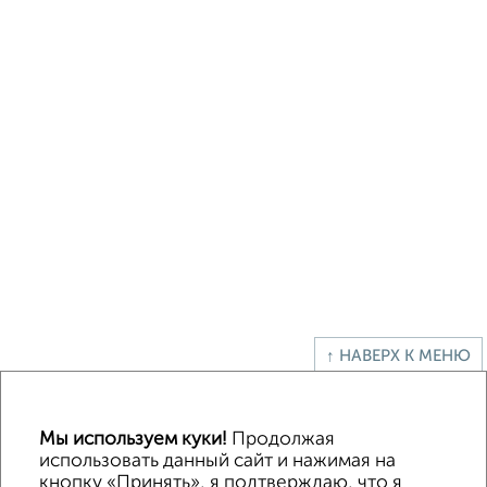
↑ НАВЕРХ К МЕНЮ
Офисное помещение
Торговое помещение
Помещение свободного назначения
Складское помещение
Мы используем куки!
Продолжая
Производственное помещение
использовать данный сайт и нажимая на
кнопку «Принять», я подтверждаю, что я