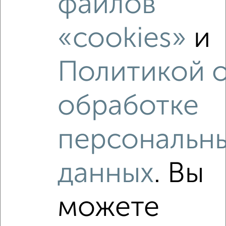
файлов
₽
4 500
в месяц
Новолучанская 4
Агентство, 06.12.2021
«cookies»
и
Политикой 
обработке
4
персональн
Комната в 2-к квартире, на длительный срок, 16м², 3/5
этаж
₽
5 000
в месяц
данных
. Вы
Западный район, Ломоносова 26
Собственник, 05.01.2023
можете
Виртуальные 3D-туры по интересным
местам