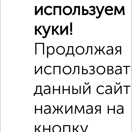
используем
Рядом, с меньшей ценой
Недалеко от Белова 12 с ценой ниже
куки!
Продолжая
использоват
3
Комната в 2-к квартире, на длительный срок, 18м², 2/9
этаж
данный сайт
₽
4 500
в месяц
Псковский район, Волотовская 8
нажимая на
Агентство, 17.05.2022
кнопку