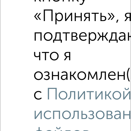
«Принять», 
3
подтвержда
Комната в 2-к квартире, на длительный срок, 48м², 2/5
этаж
₽
4 500
в месяц
что я
Западный район, Зелинского 20/14
Агентство, 15.05.2022
ознакомлен(
с
Политико
использова
4
Комната в 2-к квартире, на длительный срок, 52м², 3/3
этаж