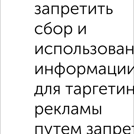
запретить
сбор и
использова
3
информаци
Комната в 2-к квартире, на длительный срок, 18м², 3/9
этаж
₽
4 500
в месяц
для таргети
Привокзальный район, Октябрьская 38к2
Агентство, 16.05.2022
рекламы
Комнаты в 2-к квартире
Поиск по схожим параметрам:
путем запре
Привокзальный район
на улице Белова