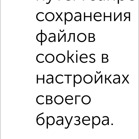
сохранения
без посредников
С холодильником
С мебелью
Со стиральной машиной
С бытовой техникой
файлов
С телевизором
С интернетом
Можно с ребенком
Можно с животными
с хорошим ремонтом
cookies в
не первый этаж
не последний этаж
в малоэтажном доме
с балконом
настройках
Цена до 5 500 в мес.
площадью до 20 м²
своего
↑ НАВЕРХ К МЕНЮ
В общежитии
В коммуналке
Без посредников
На сутки
браузера.
Контакты
Политика конфиденциальности
Пользовательское соглашение