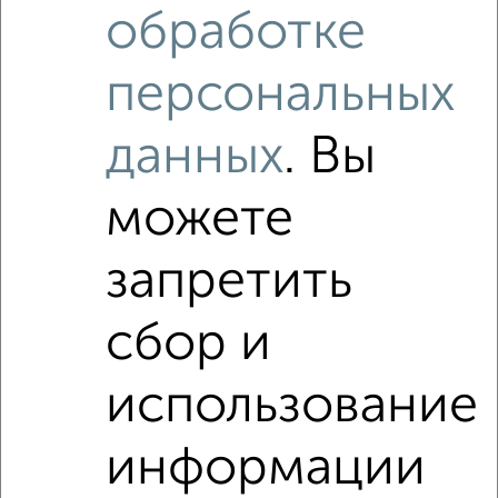
Комната в 2-к квартире, на длительный срок, 18м², 3/5
обработке
этаж
₽
4 500
в месяц
Привокзальный район, Германа 9
персональных
Собственник, 18.08.2022
данных
. Вы
можете
запретить
5
сбор и
Комната в 2-к квартире, на длительный срок, 18м², 2/5
этаж
₽
4 000
в месяц
использование
Западный район, Попова 9/23
Собственник, 18.08.2022
информации