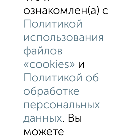
ознакомлен(а) с
Политикой
использования
файлов
«cookies»
и
Политикой об
Рядом, с меньшей ценой
обработке
Недалеко от Ломоносова 10 с ценой ниже
персональных
1-к квартиры
данных
. Вы
Поиск по схожим параметрам:
можете
Западный район
на улице Ломоносова