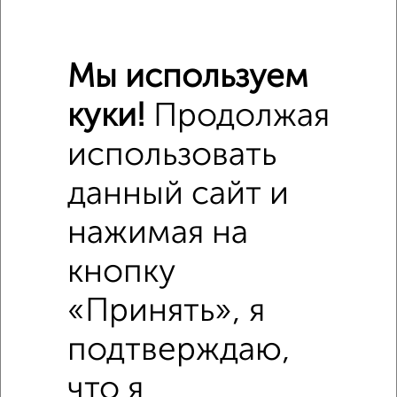
Мы используем
куки!
Продолжая
использовать
данный сайт и
нажимая на
Похожие предложения рядом
1‑комнатные квартиры недалеко от Ломоносова 10
кнопку
«Принять», я
подтверждаю,
что я