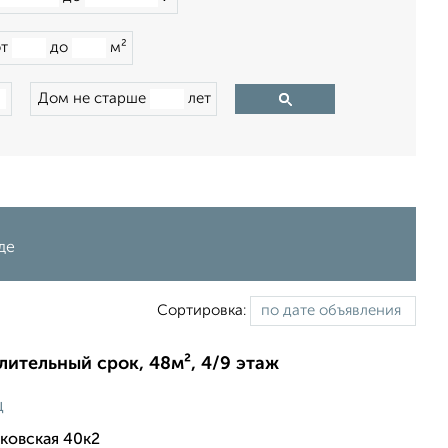
от
до
м²
Дом не старше
лет
де
Сортировка:
длительный срок, 48м², 4/9 этаж
ц
ковская 40к2