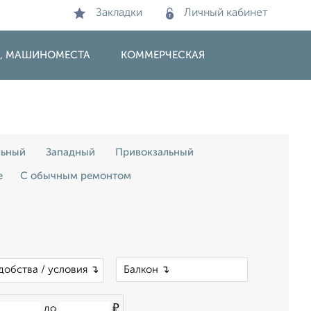
Закладки
Личный кабинет
И, МАШИНОМЕСТА
КОММЕРЧЕСКАЯ
льный
Западный
Привокзальный
е
С обычным ремонтом
×
добства / условия ↴
₽
до