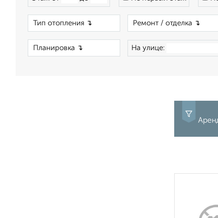
×
×
На улице:
Арен