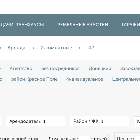
 ДАЧИ, ТАУНХАУСЫ
ЗЕМЕЛЬНЫЕ УЧАСТКИ
ГАРАЖ
Аренда
2‑комнатные
42
о
Агентство
Без посредников
Донецкий
Завокза
о
район Красное Поле
Индивидуальное
Центрально
×
×
×
У
 последний этаж
Дом не выше
этажей
Цена от