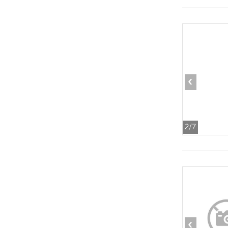
‹
2
/7
‹