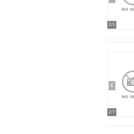
2
/5
‹
2
/7