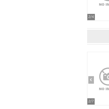
2
/4
‹
2
/7