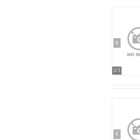
‹
2
/3
‹