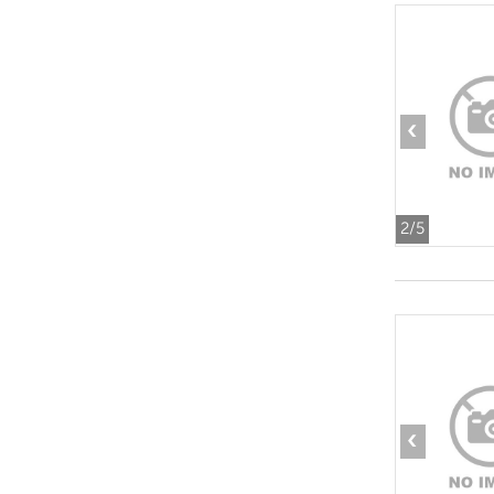
‹
2
/5
‹