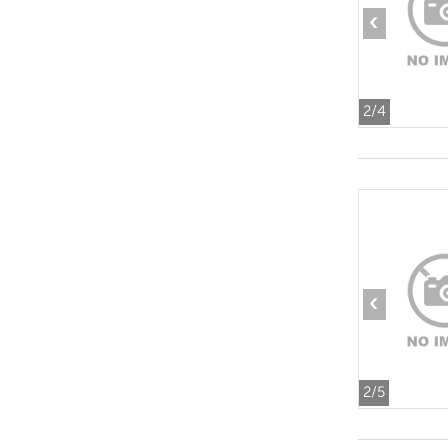
‹
2
/4
‹
2
/5