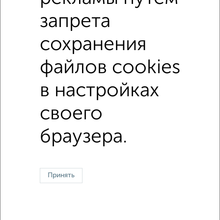
c большой кухней
с центральным отоплением
запрета
Цена до 20 000 в мес.
площадью до 60 м²
сохранения
↑ НАВЕРХ К МЕНЮ
файлов cookies
Однокомнатные
Двухкомнатные
3‑комнатные
Квартиры студии
в настройках
Без посредников
На длительный срок
На сутки
Без мебели
своего
Контакты
Политика конфиденциальности
браузера.
Пользовательское соглашение
Великий Новгород, улица Большая Санкт-Петербургская 130
© 2015–2026
Сайт-доска объявлений недвижимости
О проекте
Реклама на портале
Новости
Статьи
Блог
Риэлторы
Агентства
Принять
Застройщики
Ипотечный калькулятор
Консультации по недвижимости
Разместить объявление
Скачать приложение
Соцсети (vk.com | t.me | dzen.ru)