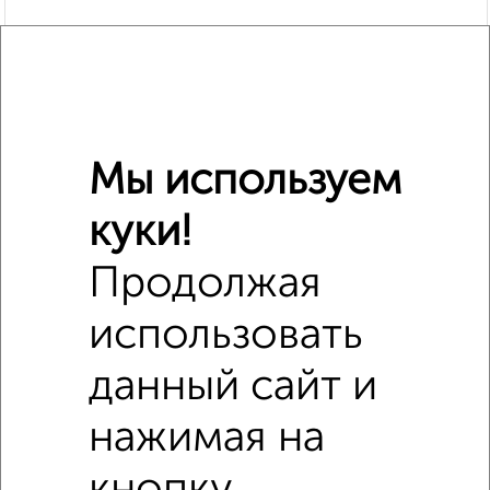
Мы используем
куки!
Похожие предложения рядом
Продолжая
2‑комнатные квартиры недалеко от Коровникова 13к3
использовать
данный сайт и
нажимая на