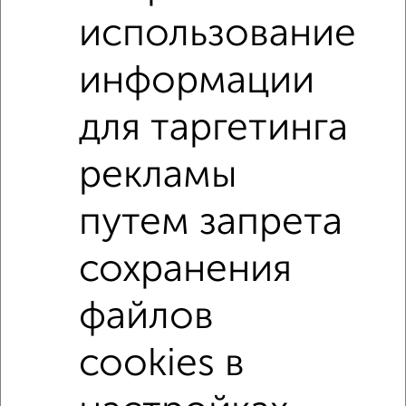
использование
2-к квартиры
Поиск по схожим параметрам:
информации
Донецкий район
на улице Большая Московская
для таргетинга
С холодильником
С мебелью
Со стиральной машиной
С бытовой техникой
рекламы
С телевизором
Можно с ребенком
путем запрета
Можно с животными
с хорошим ремонтом
не первый этаж
не последний этаж
с балконом
сохранения
с центральным отоплением
Цена до 15 000 в мес.
файлов
площадью до 50 м²
cookies в
↑ НАВЕРХ К МЕНЮ