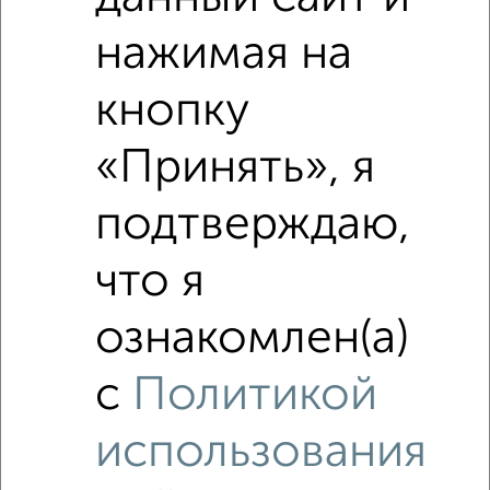
нажимая на
кнопку
«Принять», я
подтверждаю,
что я
Рядом, с меньшей ценой
Недалеко от Большая Московская 63к1 с ценой ниже
ознакомлен(а)
с
Политикой
использования
‹
›