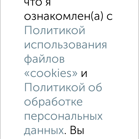
что я
ознакомлен(а) с
Политикой
использования
файлов
«cookies»
и
Политикой об
обработке
Рядом, с меньшей ценой
Недалеко от Свободы 8 с ценой ниже
персональных
данных
. Вы
2-к квартиры