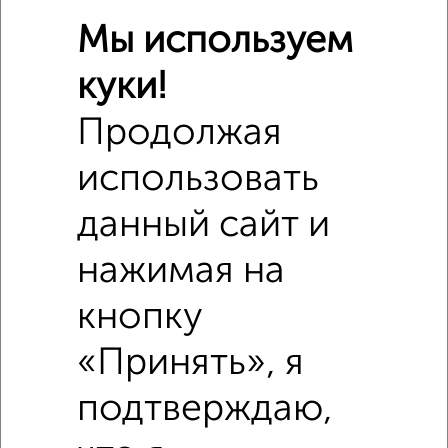
Мы используем
куки!
Продолжая
использовать
данный сайт и
нажимая на
кнопку
Похожие предложения рядом
«Принять», я
2‑комнатные квартиры недалеко от Свободы 8
подтверждаю,